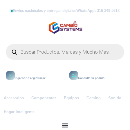
WhatsApp: 316 349 5618
Envíos nacionales y entregas digitales
Mi cuenta
Rastrear
Ingresar o registrarse
Consulta tu pedido
Accesorios
Componentes
Equipos
Gaming
Sonido
Hogar Inteligente