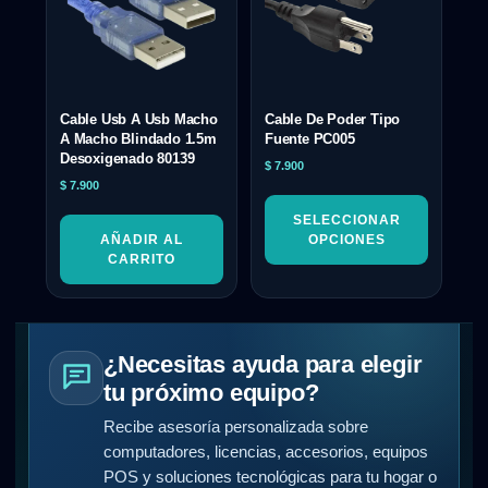
Cable Usb A Usb Macho
Cable De Poder Tipo
A Macho Blindado 1.5m
Fuente PC005
Desoxigenado 80139
$
7.900
$
7.900
SELECCIONAR
AÑADIR AL
OPCIONES
CARRITO
¿Necesitas ayuda para elegir
tu próximo equipo?
Recibe asesoría personalizada sobre
computadores, licencias, accesorios, equipos
POS y soluciones tecnológicas para tu hogar o