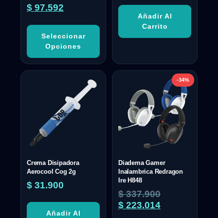
$
97.592
Añadir Al
Carrito
Seleccionar
Opciones
-34%
Crema Disipadora
Diadema Gamer
Aerocool Cog 2g
Inalambrica Redragon
Ire H848
$
31.900
$
337.900
$
223.014
Añadir Al