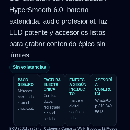
HyperSmooth 6.0, batería
extendida, audio profesional, luz
LED potente y accesorios listos
para grabar contenido épico sin
límites.
Sin existencias
PAGO
FACTURA
ENTREG
ASESORÍ
SEGURO
ELECTR
A SEGÚN
A
ÓNICA
PRODUC
COMERC
Métodos
TO
IAL
Con los
habilitado
Física o
WhatsAp
datos
s en el
digital,
p 316 349
registrado
checkout.
según la
5618.
s en el
ficha.
pedido.
SKU
810116381845
Categoría
Camaras Web
Etiqueta
12 Meses