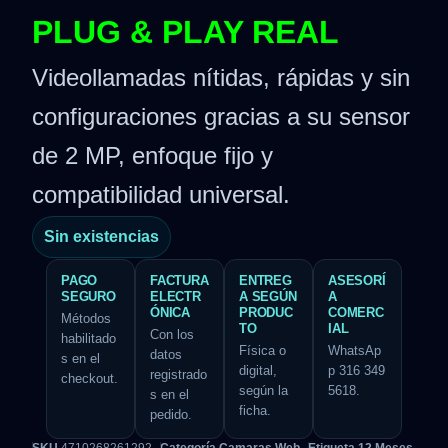
PLUG & PLAY REAL
Videollamadas nítidas, rápidas y sin
configuraciones gracias a su sensor
de 2 MP, enfoque fijo y
compatibilidad universal.
Sin existencias
PAGO
FACTURA
ENTREG
ASESORÍ
SEGURO
ELECTR
A SEGÚN
A
ÓNICA
PRODUC
COMERC
Métodos
TO
IAL
Con los
habilitado
Física o
WhatsAp
datos
s en el
digital,
p 316 349
registrado
checkout.
según la
5618.
s en el
ficha.
pedido.