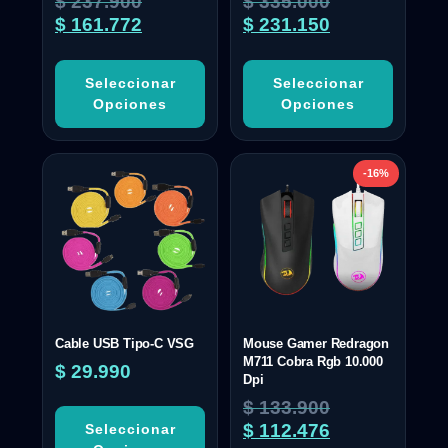
$
237.900
$
335.000
$
161.772
$
231.150
Seleccionar
Seleccionar
Opciones
Opciones
-16%
Cable USB Tipo-C VSG
Mouse Gamer Redragon
M711 Cobra Rgb 10.000
$
29.990
Dpi
$
133.900
$
112.476
Seleccionar