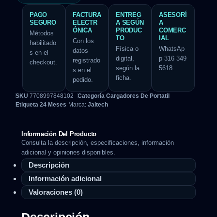
PAGO
FACTURA
ENTREG
ASESORÍ
SEGURO
ELECTR
A SEGÚN
A
ÓNICA
PRODUC
COMERC
Métodos
TO
IAL
Con los
habilitado
Física o
WhatsAp
datos
s en el
digital,
p 316 349
registrado
checkout.
según la
5618.
s en el
ficha.
pedido.
SKU
7708997848102
Categoría
Cargadores De Portatil
Etiqueta
24 Meses
Marca:
Jaltech
Información Del Producto
Consulta la descripción, especificaciones, información
adicional y opiniones disponibles.
Descripción
Información adicional
Valoraciones (0)
Descripción