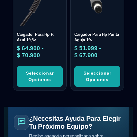
Cargador Para Hp P.
Cargador Para Hp Punta
Azul 19,5v
Aguja 19v
$
64.900
-
$
51.999
-
$
70.900
$
67.900
Seleccionar
Seleccionar
Opciones
Opciones
¿Necesitas Ayuda Para Elegir
Tu Próximo Equipo?
Recibe asesoría personalizada sobre