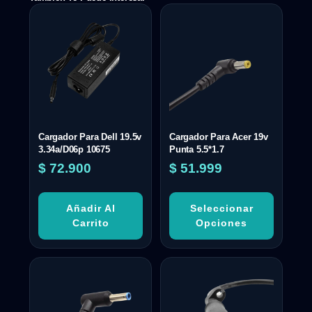
Cargador Para Dell 19.5v
Cargador Para Acer 19v
3.34a/D06p 10675
Punta 5.5*1.7
$
72.900
$
51.999
Añadir Al
Seleccionar
Carrito
Opciones