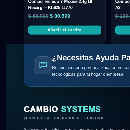
Combo Teclado Y Mouse 2.4g Bt
Combo 
Recarg. – Kb825 11770
A2
$
88.900
$
80.899
$
139.
Añadir al carrito
¿Necesitas Ayuda Pa
Recibe asesoría personalizada sobre com
tecnológicas para tu hogar o empresa.
CAMBIO
SYSTEMS
TECNOLOGÍA · SOLUCIONES · SERVICIO
Soluciones tecnológicas para hogares, profesionales y