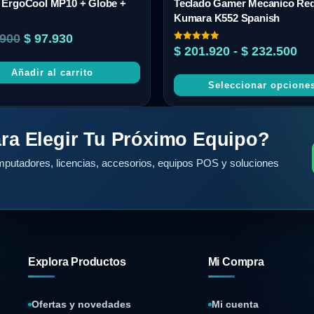
ErgoCool MP10 + Globe +
Teclado Gamer Mecanico Re
Kumara K552 Spanish
900
$
97.930
Valorado
$
201.920
-
$
232.500
con
5.00
Añadir al carrito
de 5
Seleccionar opcione
ra Elegir Tu Próximo Equipo?
putadores, licencias, accesorios, equipos POS y soluciones
Explora Productos
Mi Compra
Ofertas y novedades
Mi cuenta