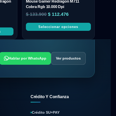
dragon
Mouse Gamer Redragon M711
Cobra Rgb 10.000 Dpi
$
133.900
$
112.476
Seleccionar opciones
s
Hablar por WhatsApp
Ver productos
Crédito Y Confianza
Crédito SU+PAY