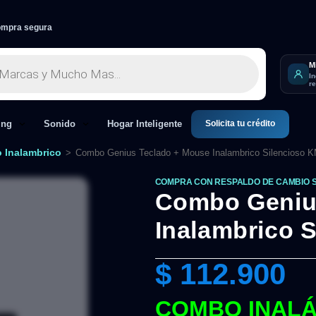
mpra segura
M
I
r
Solicita tu crédito
ing
Sonido
Hogar Inteligente
 Inalambrico
>
Combo Genius Teclado + Mouse Inalambrico Silencioso 
COMPRA CON RESPALDO DE CAMBIO 
Combo Geniu
Inalambrico 
$
112.900
COMBO INALÁ