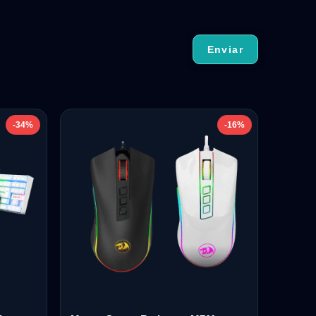
-34%
-16%