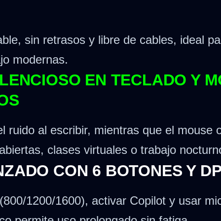
e, sin retrasos y libre de cables, ideal par
ajo modernas.
ILENCIOSO EN TECLADO Y 
OS
l ruido al escribir, mientras que el mouse o
biertas, clases virtuales o trabajo nocturn
NZADO CON 6 BOTONES Y DP
800/1200/1600), activar Copilot y usar mi
o permite uso prolongado sin fatiga.