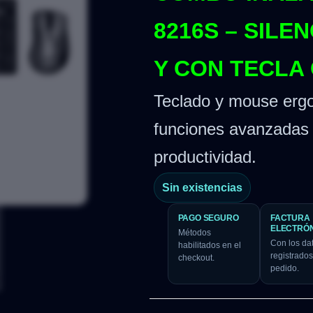
8216S – SILE
Y CON TECLA
Teclado y mouse ergo
funciones avanzadas 
productividad.
Sin existencias
PAGO SEGURO
FACTURA
ELECTRÓ
Métodos
Con los da
habilitados en el
registrados
checkout.
pedido.