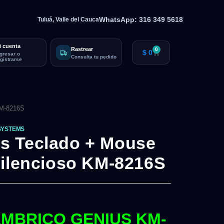
WhatsApp: 316 349 5618
Tuluá, Valle del Cauca
i cuenta
Rastrear
0
$
0
ngresar o
Consulta tu pedido
egistrarse
KM-8216S
SYSTEMS
s Teclado + Mouse
Silencioso KM-8216S
MBRICO GENIUS KM-