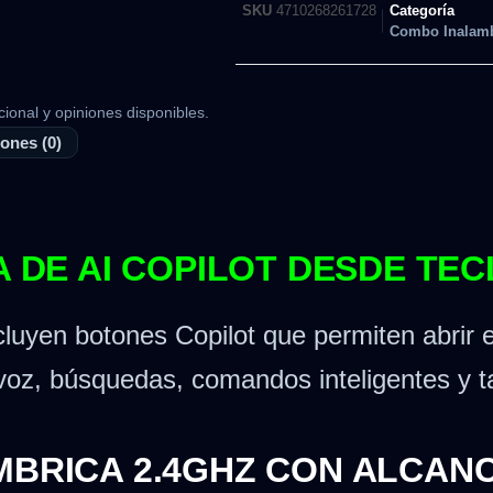
SKU
4710268261728
Categoría
Combo Inalamb
cional y opiniones disponibles.
ones (0)
TA DE AI COPILOT DESDE TE
luyen botones Copilot que permiten abrir e
r voz, búsquedas, comandos inteligentes y 
MBRICA 2.4GHZ CON ALCANC