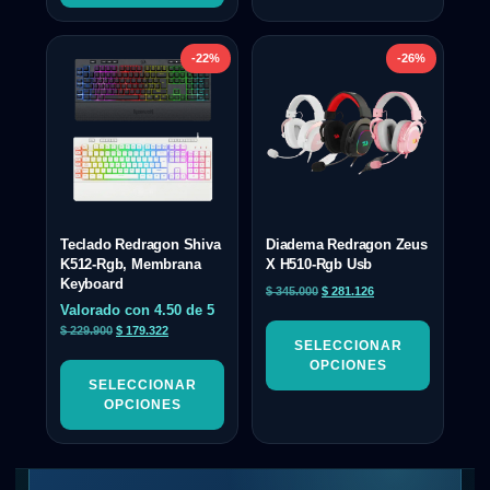
-22%
-26%
Teclado Redragon Shiva
Diadema Redragon Zeus
K512-Rgb, Membrana
X H510-Rgb Usb
Keyboard
$
345.000
$
281.126
Valorado con
4.50
de 5
$
229.900
$
179.322
SELECCIONAR
OPCIONES
SELECCIONAR
OPCIONES