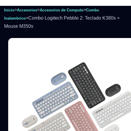
>
>
>
Inicio
Accesorios
Accesorios de Computo
Combo
>
Combo Logitech Pebble 2: Teclado K380s +
Inalambrico
Mouse M350s