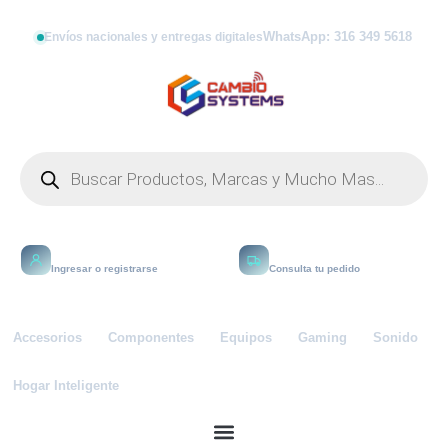
WhatsApp: 316 349 5618
Envíos nacionales y entregas digitales
Mi cuenta
Rastrear
Ingresar o registrarse
Consulta tu pedido
Accesorios
Componentes
Equipos
Gaming
Sonido
Hogar Inteligente