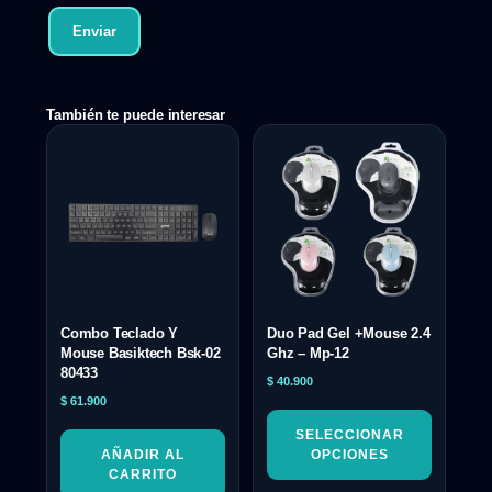
También te puede interesar
Combo Teclado Y
Duo Pad Gel +Mouse 2.4
Mouse Basiktech Bsk-02
Ghz – Mp-12
80433
$
40.900
$
61.900
SELECCIONAR
AÑADIR AL
OPCIONES
CARRITO