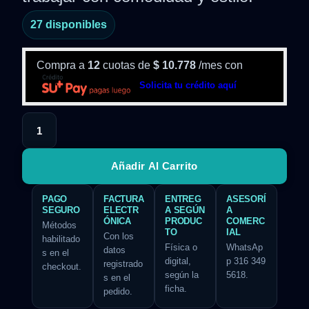
27 disponibles
Compra a
12
cuotas de
$
10.778
/mes con
Solicita tu crédito aquí
Añadir Al Carrito
PAGO
FACTURA
ENTREG
ASESORÍ
SEGURO
ELECTR
A SEGÚN
A
ÓNICA
PRODUC
COMERC
Métodos
TO
IAL
Con los
habilitado
Física o
WhatsAp
datos
s en el
digital,
p 316 349
registrado
checkout.
según la
5618.
s en el
ficha.
pedido.