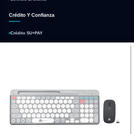
Crédito Y Confianza
Crédito SU+PAY
Sistecrédito
Compra y paga después
Política de privacidad
Condiciones de envíos
Condiciones de garantía
Compra segura
Factura electrónica
Procesos de pago
Respaldo de cada compra
protegidos