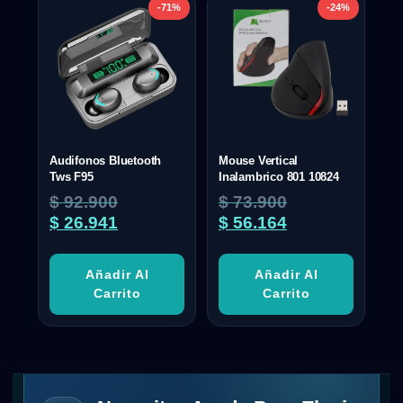
-71%
-24%
Audifonos Bluetooth
Mouse Vertical
Tws F95
Inalambrico 801 10824
$
92.900
$
73.900
$
26.941
$
56.164
Añadir Al
Añadir Al
Carrito
Carrito