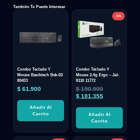
También Te Puede Interesar
-5%
Combo Teclado Y
Combo Teclado Y
Mouse Basiktech Bsk-02
Mouse 2.4g Ergo – Jal-
80433
8110 11772
$
61.900
$
190.900
$
181.355
Añadir Al
Carrito
Añadir Al
Carrito