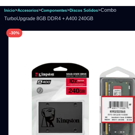
>
>
>
>
Combo
Inicio
Accesorios
Componentes
Discos Solidos
TurboUpgrade 8GB DDR4 + A400 240GB
-30%