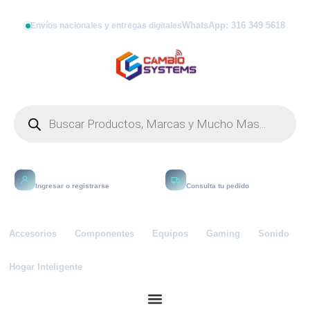
WhatsApp: 316 349 5618
Envíos nacionales y entregas digitales
Mi cuenta
Rastrear
Ingresar o registrarse
Consulta tu pedido
Accesorios
Componentes
Equipos
Gaming
Sonido
Hogar Inteligente