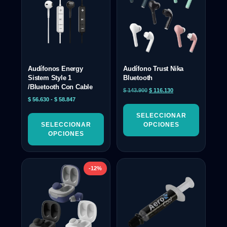
Audífonos Energy
Audífono Trust Nika
Sistem Style 1
Bluetooth
/Bluetooth Con Cable
$
143.900
$
116.130
$
56.630
-
$
58.847
SELECCIONAR
SELECCIONAR
OPCIONES
OPCIONES
-12%