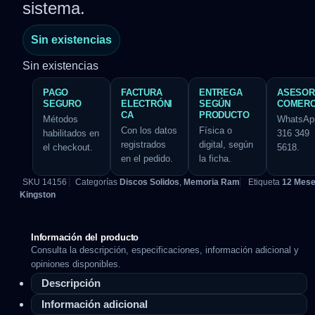
sistema.
Sin existencias
Sin existencias
PAGO
FACTURA
ENTREGA
ASESOR
SEGURO
ELECTRÓNI
SEGÚN
COMERC
CA
PRODUCTO
Métodos
WhatsAp
Con los datos
Física o
habilitados en
316 349
registrados
digital, según
el checkout.
5618.
en el pedido.
la ficha.
SKU
14156
Categorías
Discos Solidos
,
Memoria Ram
Etiqueta
12 Mes
Kingston
Información del producto
Consulta la descripción, especificaciones, información adicional y
opiniones disponibles.
Descripción
Información adicional