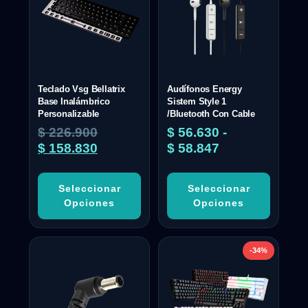
Teclado Vsg Bellatrix
Audífonos Energy
Base Inalámbrico
Sistem Style 1
Personalizable
/Bluetooth Con Cable
$
226.900
$
56.630
-
$
158.830
$
58.847
Seleccionar
Seleccionar
Opciones
Opciones
-34%