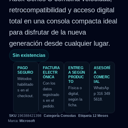
retrocompatibilidad y acceso digital
total en una consola compacta ideal
para disfrutar de la nueva
generación desde cualquier lugar.
Sin existencias
PAGO
FACTURA
ENTREG
ASESORÍ
SEGURO
ELECTR
A SEGÚN
A
ÓNICA
PRODUC
COMERC
Métodos
TO
IAL
Con los
habilitado
Física o
WhatsAp
datos
s en el
digital,
p 316 349
registrado
checkout.
según la
5618.
s en el
ficha.
pedido.
SKU
196388421398
Categoría
Consolas
Etiqueta
12 Meses
Marca:
Microsoft