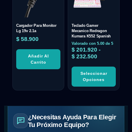
Cargador Para Monitor
Teclado Gamer
Lg 19v 2.1a
Mecanico Redragon
Kumara K552 Spanish
$
58.900
Valorado con
5.00
de 5
$
201.920
-
$
232.500
Añadir Al
Carrito
Seleccionar
Opciones
¿Necesitas Ayuda Para Elegir
Tu Próximo Equipo?