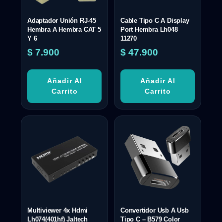
Adaptador Unión RJ-45
Cable Tipo C A Display
Hembra A Hembra CAT 5
Port Hembra Lh048
Y 6
11270
$
7.900
$
47.900
Añadir Al
Añadir Al
Carrito
Carrito
Multiviewer 4x Hdmi
Convertidor Usb A Usb
Lh074(401hf) Jaltech
Tipo C – B579 Color