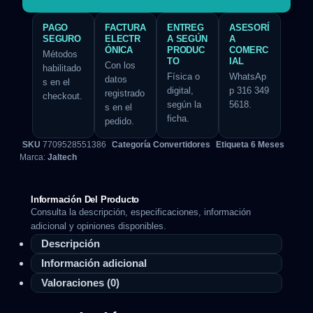
PAGO
FACTURA
ENTREG
ASESORÍ
SEGURO
ELECTR
A SEGÚN
A
ÓNICA
PRODUC
COMERC
Métodos
TO
IAL
Con los
habilitado
Física o
WhatsAp
datos
s en el
digital,
p 316 349
registrado
checkout.
según la
5618.
s en el
ficha.
pedido.
SKU
7709528551386
Categoría
Convertidores
Etiqueta
6 Meses
Marca:
Jaltech
Información Del Producto
Consulta la descripción, especificaciones, información
adicional y opiniones disponibles.
Descripción
Información adicional
Valoraciones (0)