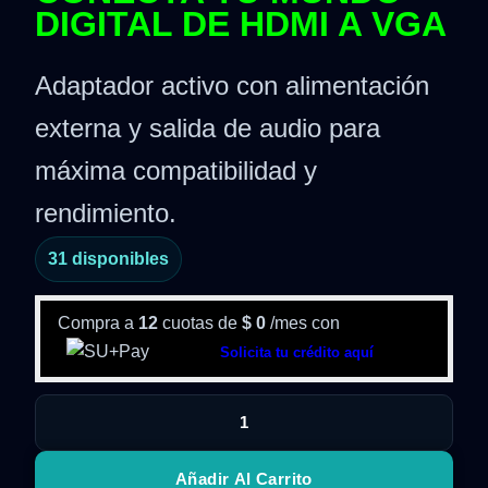
DIGITAL DE HDMI A VGA
Adaptador activo con alimentación
externa y salida de audio para
máxima compatibilidad y
rendimiento.
31 disponibles
Compra a
12
cuotas de
$
0
/mes con
Solicita tu crédito aquí
Añadir Al Carrito