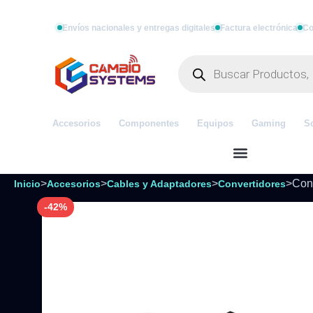
Envíos nacionales y entregas digitales
Factura electrónica
Co
Accesorios
Componentes
Equipos
Gaming
S
>
>
>
>
Conv
Inicio
Accesorios
Cables y Adaptadores
Convertidores
-42%