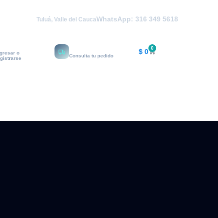
WhatsApp: 316 349 5618
Tuluá, Valle del Cauca
i cuenta
Rastrear
0
$
0
ngresar o
Consulta tu pedido
egistrarse