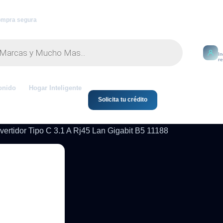
mpra segura
M
I
r
onido
Hogar Inteligente
Solicita tu crédito
ertidor Tipo C 3.1 A Rj45 Lan Gigabit B5 11188