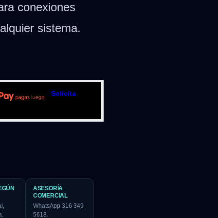
ara conexiones
ualquier sistema.
Solicita
EGÚN
ASESORÍA
COMERCIAL
l,
WhatsApp 316 349
a.
5618.