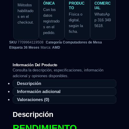
ÓNICA
PRODUC
COMERC
Métodos
TO
IAL
Con los
habilitado
Física o
WhatsAp
datos
s en el
digital,
p 316 349
registrado
checkout.
según la
5618.
s en el
ficha.
pedido.
SKU
7709964119508
Categoría
Computadores de Mesa
Etiqueta
36 Meses
Marca:
AMD
Información Del Producto
Consulta la descripción, especificaciones, información
adicional y opiniones disponibles.
Descripción
Información adicional
Valoraciones (0)
Descripción
RENDIMIENTO