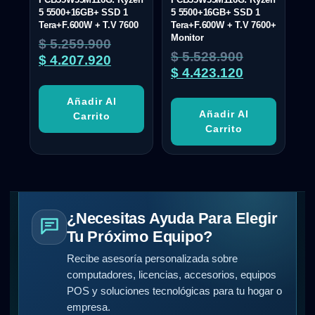
5 5500+16GB+ SSD 1
5 5500+16GB+ SSD 1
Tera+F.600W + T.V 7600
Tera+F.600W + T.V 7600+
Monitor
$
5.259.900
$
5.528.900
$
4.207.920
$
4.423.120
Añadir Al
Añadir Al
Carrito
Carrito
¿Necesitas Ayuda Para Elegir
Tu Próximo Equipo?
Recibe asesoría personalizada sobre
computadores, licencias, accesorios, equipos
POS y soluciones tecnológicas para tu hogar o
empresa.