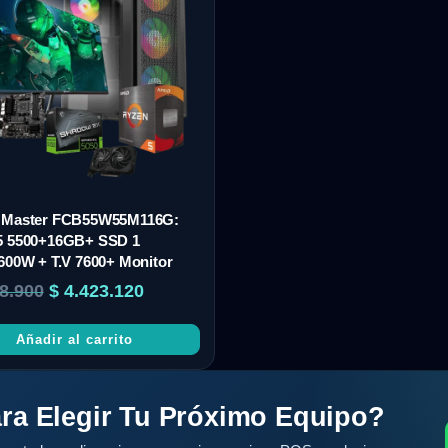
 Master FCB55W55M116G:
5 5500+16GB+ SSD 1
600W + T.V 7600+ Monitor
8.900
$
4.423.120
Añadir al carrito
ra Elegir Tu Próximo Equipo?