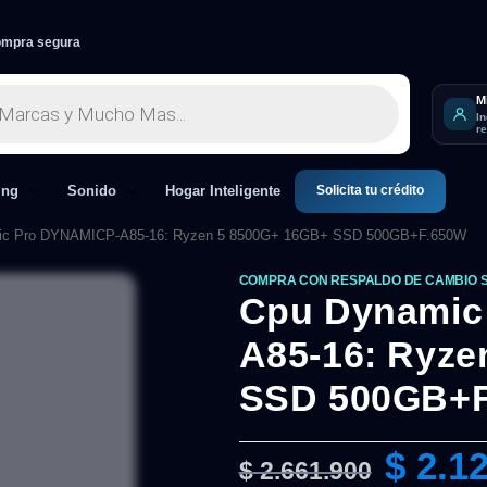
mpra segura
M
I
r
Solicita tu crédito
ing
Sonido
Hogar Inteligente
ic Pro DYNAMICP-A85-16: Ryzen 5 8500G+ 16GB+ SSD 500GB+F.650W
COMPRA CON RESPALDO DE CAMBIO 
Cpu Dynamic
A85-16: Ryze
SSD 500GB+
$
2.12
$
2.661.900