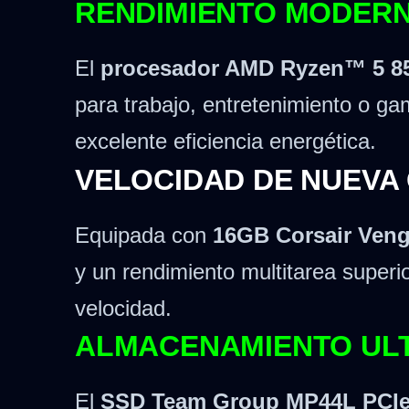
RENDIMIENTO MODERN
El
procesador AMD Ryzen™ 5 8
para trabajo, entretenimiento o ga
excelente eficiencia energética.
VELOCIDAD DE NUEVA
Equipada con
16GB Corsair Ven
y un rendimiento multitarea superi
velocidad.
ALMACENAMIENTO ULT
El
SSD Team Group MP44L PCIe 