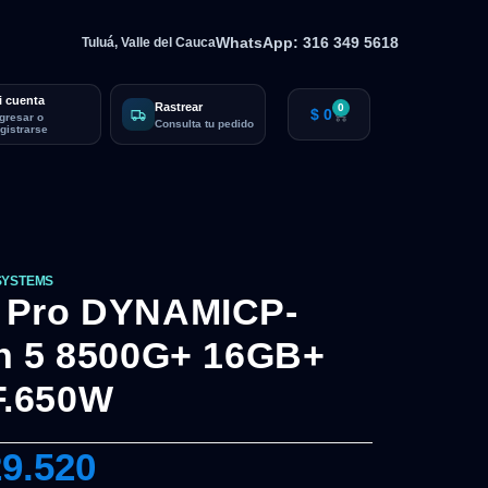
WhatsApp: 316 349 5618
Tuluá, Valle del Cauca
i cuenta
Rastrear
0
$
0
ngresar o
Consulta tu pedido
egistrarse
SYSTEMS
 Pro DYNAMICP-
n 5 8500G+ 16GB+
F.650W
9.520