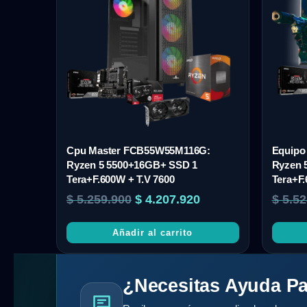
Cpu Master FCB55W55M116G:
Equipo
Ryzen 5 5500+16GB+ SSD 1
Ryzen 
Tera+F.600W + T.V 7600
Tera+F.
$
5.259.900
$
4.207.920
$
5.52
Añadir al carrito
¿Necesitas Ayuda Pa