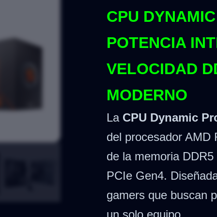
CPU DYNAMIC 
POTENCIA INT
VELOCIDAD D
MODERNO
La
CPU Dynamic Pro
del procesador AMD R
de la memoria DDR5 y
PCIe Gen4. Diseñada 
gamers que buscan pot
un solo equipo.