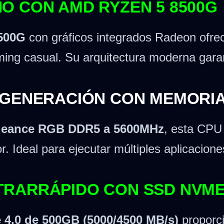
O CON AMD RYZEN 5 8500G
500G
con gráficos integrados Radeon ofrece
ming casual. Su arquitectura moderna garan
 GENERACIÓN CON MEMORIA
geance RGB DDR5 a 5600MHz
, esta CPU 
or. Ideal para ejecutar múltiples aplicacio
RARRÁPIDO CON SSD NVME
4.0 de 500GB (5000/4500 MB/s)
proporci