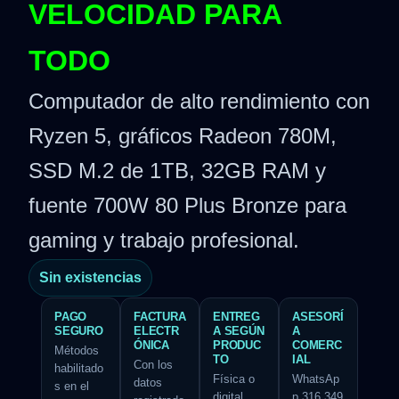
VELOCIDAD PARA
TODO
Computador de alto rendimiento con
Ryzen 5, gráficos Radeon 780M,
SSD M.2 de 1TB, 32GB RAM y
fuente 700W 80 Plus Bronze para
gaming y trabajo profesional.
Sin existencias
PAGO
FACTURA
ENTREG
ASESORÍ
SEGURO
ELECTR
A SEGÚN
A
ÓNICA
PRODUC
COMERC
Métodos
TO
IAL
Con los
habilitado
Física o
WhatsAp
datos
s en el
digital,
p 316 349