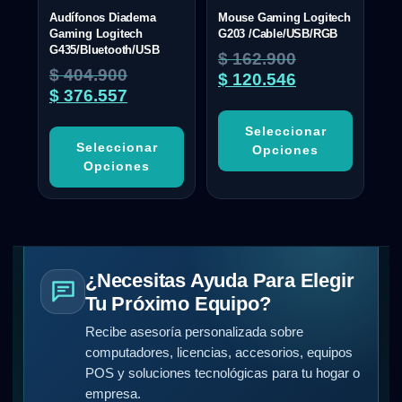
Audífonos Diadema
Mouse Gaming Logitech
Gaming Logitech
G203 /Cable/USB/RGB
G435/Bluetooth/USB
$
162.900
$
404.900
$
120.546
$
376.557
Seleccionar
Seleccionar
Opciones
Opciones
¿Necesitas Ayuda Para Elegir
Tu Próximo Equipo?
Recibe asesoría personalizada sobre
computadores, licencias, accesorios, equipos
POS y soluciones tecnológicas para tu hogar o
empresa.