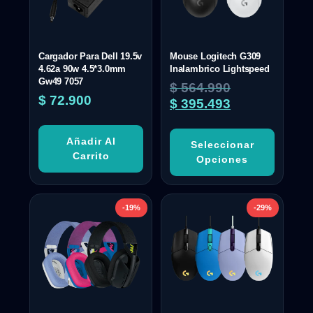
Cargador Para Dell 19.5v
Mouse Logitech G309
4.62a 90w 4.5*3.0mm
Inalambrico Lightspeed
Gw49 7057
$
564.990
$
72.900
$
395.493
Añadir Al
Seleccionar
Carrito
Opciones
-19%
-29%