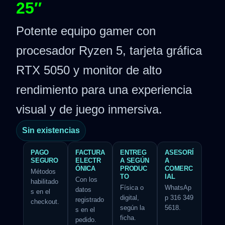
25″
Potente equipo gamer con
procesador Ryzen 5, tarjeta gráfica
RTX 5050 y monitor de alto
rendimiento para una experiencia
visual y de juego inmersiva.
Sin existencias
PAGO
FACTURA
ENTREG
ASESORÍ
SEGURO
ELECTR
A SEGÚN
A
ÓNICA
PRODUC
COMERC
Métodos
TO
IAL
Con los
habilitado
Física o
WhatsAp
datos
s en el
digital,
p 316 349
registrado
checkout.
según la
5618.
s en el
ficha.
pedido.