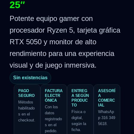
25″
Potente equipo gamer con
procesador Ryzen 5, tarjeta gráfica
RTX 5050 y monitor de alto
rendimiento para una experiencia
visual y de juego inmersiva.
Sin existencias
PAGO
FACTURA
ENTREG
ASESORÍ
SEGURO
ELECTR
A SEGÚN
A
ÓNICA
PRODUC
COMERC
Métodos
TO
IAL
Con los
habilitado
Física o
WhatsAp
datos
s en el
digital,
p 316 349
registrado
checkout.
según la
5618.
s en el
ficha.
pedido.