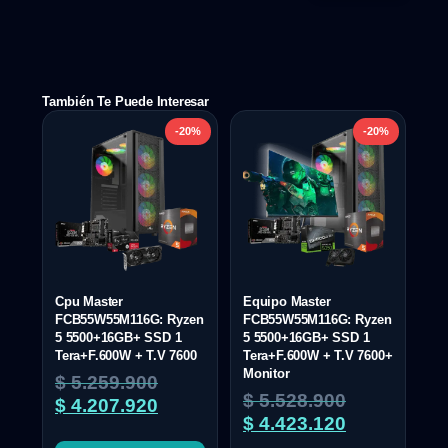
También Te Puede Interesar
-20%
-20%
Cpu Master
Equipo Master
FCB55W55M116G: Ryzen
FCB55W55M116G: Ryzen
5 5500+16GB+ SSD 1
5 5500+16GB+ SSD 1
Tera+F.600W + T.V 7600
Tera+F.600W + T.V 7600+
Monitor
$
5.259.900
$
5.528.900
$
4.207.920
$
4.423.120