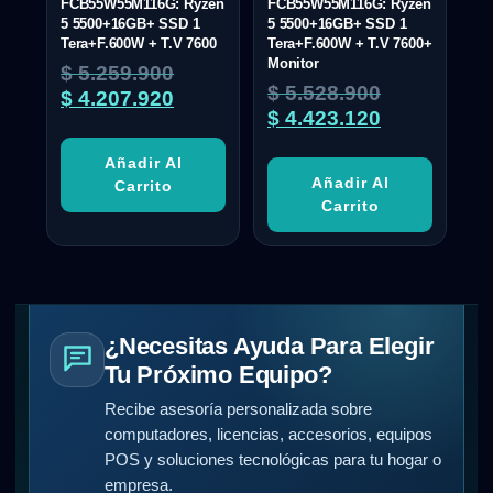
FCB55W55M116G: Ryzen
FCB55W55M116G: Ryzen
5 5500+16GB+ SSD 1
5 5500+16GB+ SSD 1
Tera+F.600W + T.V 7600
Tera+F.600W + T.V 7600+
Monitor
$
5.259.900
$
5.528.900
$
4.207.920
$
4.423.120
Añadir Al
Añadir Al
Carrito
Carrito
¿Necesitas Ayuda Para Elegir
Tu Próximo Equipo?
Recibe asesoría personalizada sobre
computadores, licencias, accesorios, equipos
POS y soluciones tecnológicas para tu hogar o
empresa.