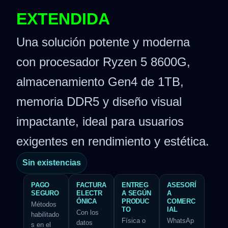
EXTENDIDA
Una solución potente y moderna
con procesador Ryzen 5 8600G,
almacenamiento Gen4 de 1TB,
memoria DDR5 y diseño visual
impactante, ideal para usuarios
exigentes en rendimiento y estética.
Sin existencias
PAGO
FACTURA
ENTREG
ASESORÍ
SEGURO
ELECTR
A SEGÚN
A
ÓNICA
PRODUC
COMERC
Métodos
TO
IAL
Con los
habilitado
Física o
WhatsAp
datos
s en el