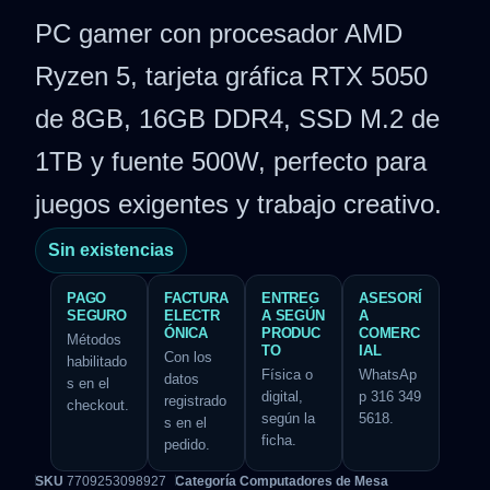
PC gamer con procesador AMD
Ryzen 5, tarjeta gráfica RTX 5050
de 8GB, 16GB DDR4, SSD M.2 de
1TB y fuente 500W, perfecto para
juegos exigentes y trabajo creativo.
Sin existencias
PAGO
FACTURA
ENTREG
ASESORÍ
SEGURO
ELECTR
A SEGÚN
A
ÓNICA
PRODUC
COMERC
Métodos
TO
IAL
Con los
habilitado
Física o
WhatsAp
datos
s en el
digital,
p 316 349
registrado
checkout.
según la
5618.
s en el
ficha.
pedido.
SKU
7709253098927
Categoría
Computadores de Mesa