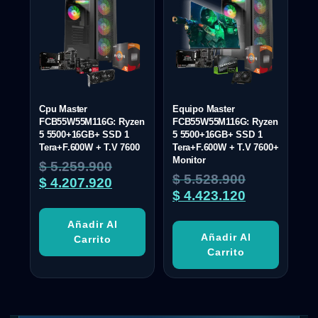
Cpu Master
Equipo Master
FCB55W55M116G: Ryzen
FCB55W55M116G: Ryzen
5 5500+16GB+ SSD 1
5 5500+16GB+ SSD 1
Tera+F.600W + T.V 7600
Tera+F.600W + T.V 7600+
Monitor
$
5.259.900
$
5.528.900
$
4.207.920
$
4.423.120
Añadir Al
Añadir Al
Carrito
Carrito