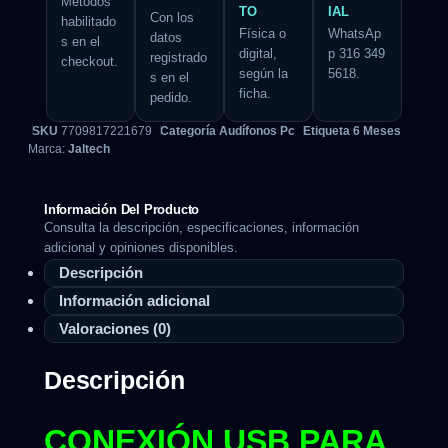
Métodos
TO
IAL
Con los
habilitado
Física o
WhatsAp
datos
s en el
digital,
p 316 349
registrado
checkout.
según la
5618.
s en el
ficha.
pedido.
SKU
7709817221679
Categoría
Audífonos Pc
Etiqueta
6 Meses
Marca:
Jaltech
Información Del Producto
Consulta la descripción, especificaciones, información
adicional y opiniones disponibles.
Descripción
Información adicional
Valoraciones (0)
Descripción
CONEXIÓN USB PARA