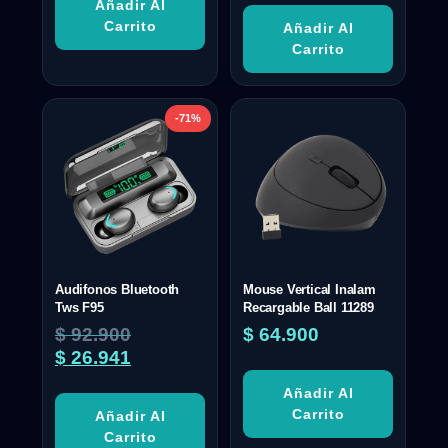
Añadir Al
Carrito
Añadir Al
Carrito
-71%
Audifonos Bluetooth
Mouse Vertical Inalam
Tws F95
Recargable Ball 11289
$
92.900
$
64.900
$
26.941
Añadir Al
Carrito
Añadir Al
Carrito