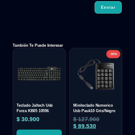
También Te Puede Interesar
-30%
Teclado Jaltech Usb
Miniteclado Numerico
Forza KB05 10596
Usb Pauk10 Gris/Negro
$
30.900
$
127.900
$
89.530