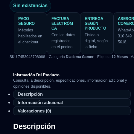
Sin existencias
PAGO
FACTURA
ENTREGA
ASESOR
SEGURO
ELECTRÓNI
SEGÚN
COMERC
CA
PRODUCTO
Métodos
WhatsAp
Con los datos
Física o
habilitados en
316 349
registrados
digital, según
el checkout.
5618.
en el pedido.
la ficha.
SKU
7453048708088
Categoría
Diadema Gamer
Etiqueta
12 Meses
M
Información Del Producto
Consulta la descripción, especificaciones, información adicional y
opiniones disponibles.
Descripción
Información adicional
Valoraciones (0)
Descripción