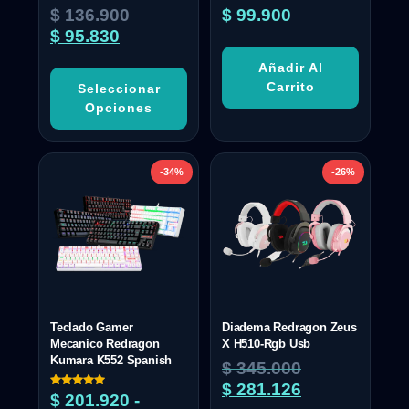
$
136.900
$
99.900
$
95.830
Añadir Al
Carrito
Seleccionar
Opciones
-34%
-26%
Teclado Gamer
Diadema Redragon Zeus
Mecanico Redragon
X H510-Rgb Usb
Kumara K552 Spanish
$
345.000
$
281.126
Valorado
$
201.920
-
con