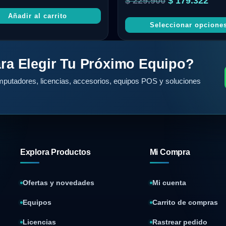
$
229.900
$
179.322
con
4.50
Añadir al carrito
de 5
Seleccionar opcione
ra Elegir Tu Próximo Equipo?
putadores, licencias, accesorios, equipos POS y soluciones
Explora Productos
Mi Compra
Ofertas y novedades
Mi cuenta
Equipos
Carrito de compras
Licencias
Rastrear pedido