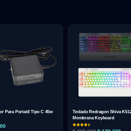
r Para Portatil Tipo C 45w
Teclado Redragon Shiva K51
Membrana Keyboard
00
Valorado