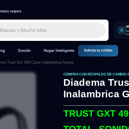
mpra segura
M
I
r
Solicita tu crédito
ing
Sonido
Hogar Inteligente
ema Trust Gxt 493 Carus Inalambrica Gamer
COMPRA CON RESPALDO DE CAMBIO 
Diadema Trus
Inalambrica 
TRUST GXT 49