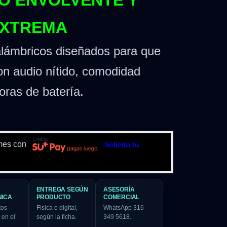
DO ENVOLVENTE Y
EXTREMA
alámbricos diseñados para que
con audio nítido, comodidad
oras de batería.
mes con
Solicita tu
ENTREGA SEGÚN
ASESORÍA
NICA
PRODUCTO
COMERCIAL
tos
Física o digital,
WhatsApp 316
 en el
según la ficha.
349 5618.