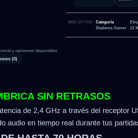
SKU
GXT493
Categoría
Etiq
Diadema Gamer
12 
cional y opiniones disponibles.
ones (0)
MBRICA SIN RETRASOS
atencia de 2,4 GHz a través del receptor 
o audio en tiempo real durante tus partid
DE HASTA 70 HORAS