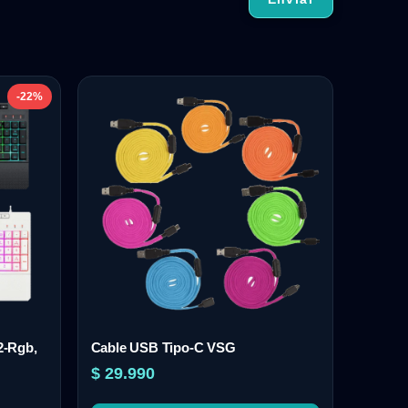
-22%
2-Rgb,
Cable USB Tipo-C VSG
$
29.990