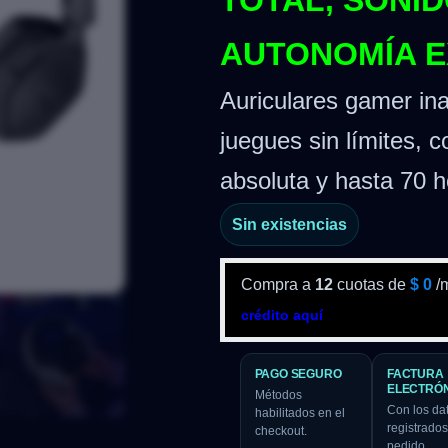
TOTAL, SONI
AUTONOMÍA 
Auriculares gamer in
juegues sin límites, 
absoluta y hasta 70 h
Sin existencias
Compra a
12
cuotas de
$
0
/
crédito aquí
PAGO SEGURO
FACTURA
ELECTRÓ
Métodos
Con los da
habilitados en el
registrados
checkout.
pedido.