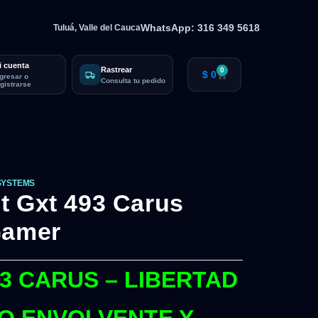
WhatsApp: 316 349 5618
Tuluá, Valle del Cauca
i cuenta
Rastrear
0
$
0
ngresar o
Consulta tu pedido
egistrarse
SYSTEMS
t Gxt 493 Carus
Gamer
3 CARUS – LIBERTAD