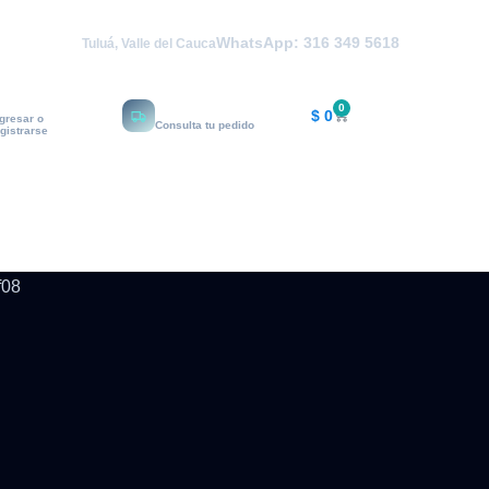
WhatsApp: 316 349 5618
Tuluá, Valle del Cauca
i cuenta
Rastrear
0
$
0
ngresar o
Consulta tu pedido
egistrarse
f08