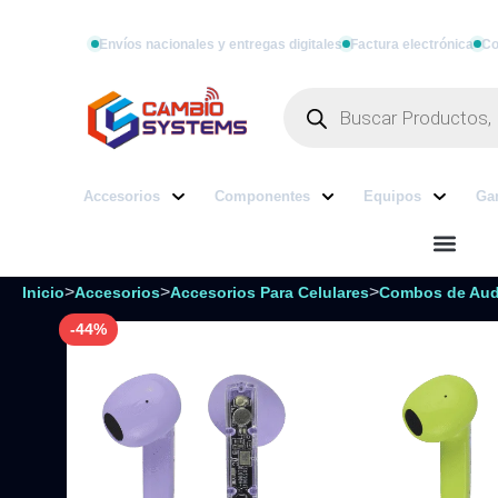
Envíos nacionales y entregas digitales
Factura electrónica
Co
Accesorios
Componentes
Equipos
Ga
>
>
>
Inicio
Accesorios
Accesorios Para Celulares
Combos de Aud
-44%