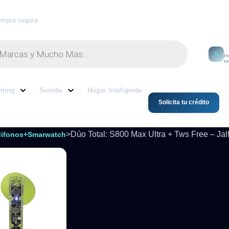
mpra segura
M
I
r
ming
Sonido
Hogar Inteligente
Solicita tu crédito
>
Dúo Total: S800 Max Ultra + Tws Free – Jal
ifonos+Smarwatch