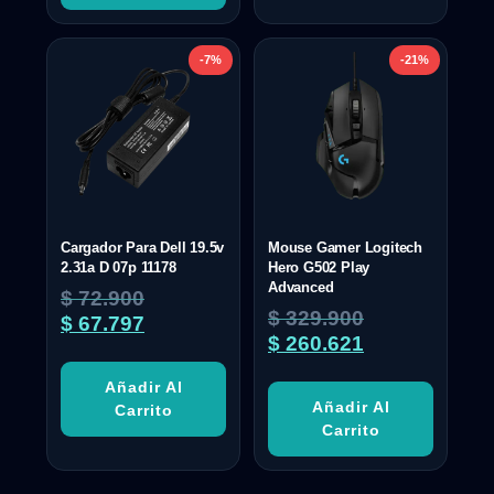
-7%
-21%
Cargador Para Dell 19.5v
Mouse Gamer Logitech
2.31a D 07p 11178
Hero G502 Play
Advanced
$
72.900
$
329.900
$
67.797
$
260.621
Añadir Al
Añadir Al
Carrito
Carrito