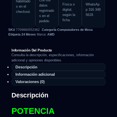
Con los
habilitado
Física o
WhatsAp
datos
s en el
digital,
p 316 349
registrado
checkout.
según la
5618.
s en el
ficha.
pedido.
SKU
7709860552362
Categoría
Computadores de Mesa
Etiqueta
24 Meses
Marca:
AMD
Información Del Producto
Consulta la descripción, especificaciones, información
adicional y opiniones disponibles.
Descripción
Información adicional
Valoraciones (0)
Descripción
POTENCIA