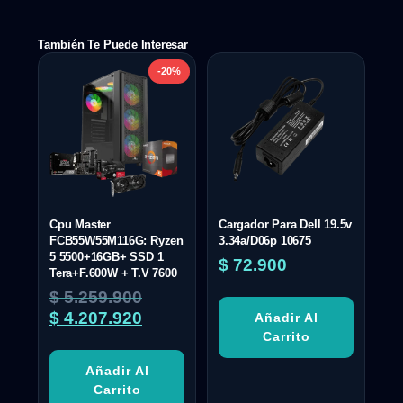
También Te Puede Interesar
-20%
Cpu Master
Cargador Para Dell 19.5v
FCB55W55M116G: Ryzen
3.34a/D06p 10675
5 5500+16GB+ SSD 1
$
72.900
Tera+F.600W + T.V 7600
$
5.259.900
$
4.207.920
Añadir Al
Carrito
Añadir Al
Carrito