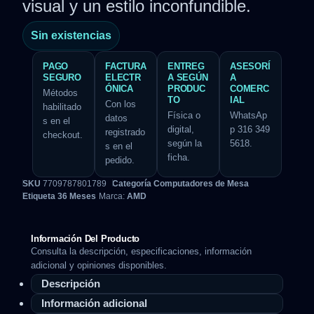
visual y un estilo inconfundible.
Sin existencias
PAGO
FACTURA
ENTREG
ASESORÍ
SEGURO
ELECTR
A SEGÚN
A
ÓNICA
PRODUC
COMERC
Métodos
TO
IAL
Con los
habilitado
Física o
WhatsAp
datos
s en el
digital,
p 316 349
registrado
checkout.
según la
5618.
s en el
ficha.
pedido.
SKU
7709787801789
Categoría
Computadores de Mesa
Etiqueta
36 Meses
Marca:
AMD
Información Del Producto
Consulta la descripción, especificaciones, información
adicional y opiniones disponibles.
Descripción
Información adicional