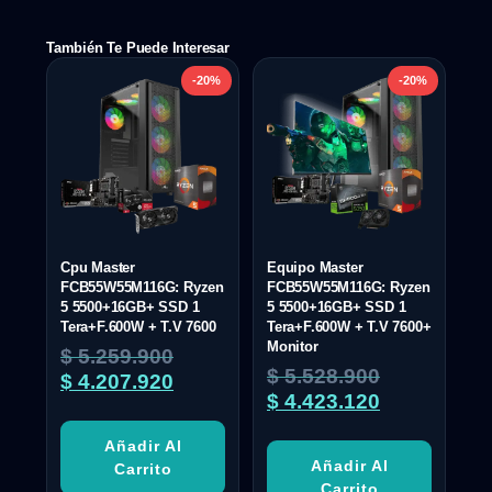
También Te Puede Interesar
-20%
-20%
Cpu Master
Equipo Master
FCB55W55M116G: Ryzen
FCB55W55M116G: Ryzen
5 5500+16GB+ SSD 1
5 5500+16GB+ SSD 1
Tera+F.600W + T.V 7600
Tera+F.600W + T.V 7600+
Monitor
$
5.259.900
$
5.528.900
$
4.207.920
$
4.423.120
Añadir Al
Añadir Al
Carrito
Carrito