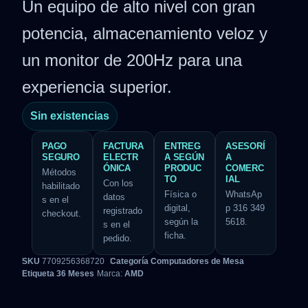
Un equipo de alto nivel con gran
potencia, almacenamiento veloz y
un monitor de 200Hz para una
experiencia superior.
Sin existencias
PAGO
FACTURA
ENTREG
ASESORÍ
SEGURO
ELECTR
A SEGÚN
A
ÓNICA
PRODUC
COMERC
Métodos
TO
IAL
Con los
habilitado
Física o
WhatsAp
datos
s en el
digital,
p 316 349
registrado
checkout.
según la
5618.
s en el
ficha.
pedido.
SKU
7709256368720
Categoría
Computadores de Mesa
Etiqueta
36 Meses
Marca:
AMD