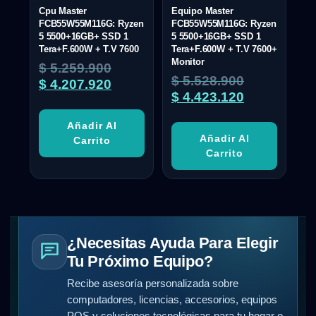
Cpu Master
Equipo Master
FCB55W55M116G: Ryzen
FCB55W55M116G: Ryzen
5 5500+16GB+ SSD 1
5 5500+16GB+ SSD 1
Tera+F.600W + T.V 7600
Tera+F.600W + T.V 7600+
Monitor
$
5.259.900
$
5.528.900
$
4.207.920
$
4.423.120
Añadir Al
Añadir Al
Carrito
Carrito
¿Necesitas Ayuda Para Elegir
Tu Próximo Equipo?
Recibe asesoría personalizada sobre
computadores, licencias, accesorios, equipos
POS y soluciones tecnológicas para tu hogar o