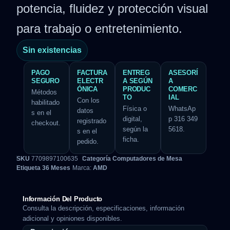
potencia, fluidez y protección visual
para trabajo o entretenimiento.
Sin existencias
PAGO
FACTURA
ENTREG
ASESORÍ
SEGURO
ELECTR
A SEGÚN
A
ÓNICA
PRODUC
COMERC
Métodos
TO
IAL
Con los
habilitado
Física o
WhatsAp
datos
s en el
digital,
p 316 349
registrado
checkout.
según la
5618.
s en el
ficha.
pedido.
SKU
7709897100635
Categoría
Computadores de Mesa
Etiqueta
36 Meses
Marca:
AMD
Información Del Producto
Consulta la descripción, especificaciones, información
adicional y opiniones disponibles.