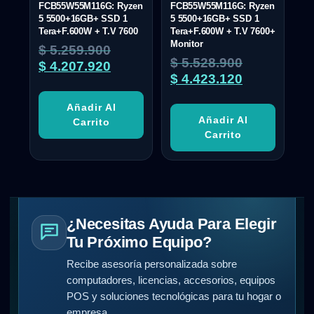
FCB55W55M116G: Ryzen
FCB55W55M116G: Ryzen
5 5500+16GB+ SSD 1
5 5500+16GB+ SSD 1
Tera+F.600W + T.V 7600
Tera+F.600W + T.V 7600+
Monitor
$
5.259.900
$
5.528.900
$
4.207.920
$
4.423.120
Añadir Al
Añadir Al
Carrito
Carrito
¿Necesitas Ayuda Para Elegir
Tu Próximo Equipo?
Recibe asesoría personalizada sobre
computadores, licencias, accesorios, equipos
POS y soluciones tecnológicas para tu hogar o
empresa.