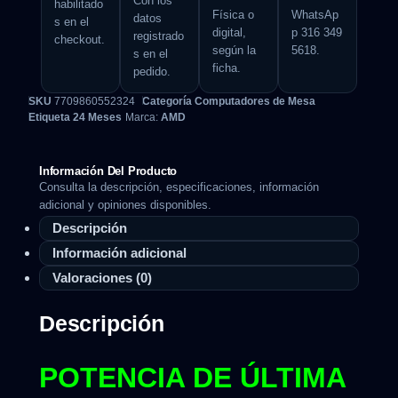
Con los
habilitado
Física o
WhatsAp
datos
s en el
digital,
p 316 349
registrado
checkout.
según la
5618.
s en el
ficha.
pedido.
SKU
7709860552324
Categoría
Computadores de Mesa
Etiqueta
24 Meses
Marca:
AMD
Información Del Producto
Consulta la descripción, especificaciones, información
adicional y opiniones disponibles.
Descripción
Información adicional
Valoraciones (0)
Descripción
POTENCIA DE ÚLTIMA