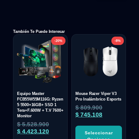
También Te Puede Interesar
-20%
-8%
Equipo Master
Mouse Razer Viper V3
FCB55W55M116G: Ryzen
Pro Inalámbrico Esports
5 5500+16GB+ SSD 1
$
809.900
Tera+F.600W + T.V 7600+
$
745.108
Monitor
$
5.528.900
$
4.423.120
Seleccionar