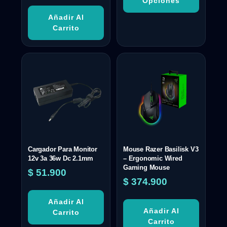
Opciones
Añadir Al
Carrito
Cargador Para Monitor
Mouse Razer Basilisk V3
12v 3a 36w Dc 2.1mm
– Ergonomic Wired
Gaming Mouse
$
51.900
$
374.900
Añadir Al
Añadir Al
Carrito
Carrito