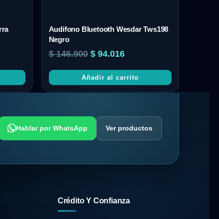
rra
Audifono Bluetooth Wesdar Tws198
Negro
$
146.900
$
94.016
Añadir al carrito
Hablar por WhatsApp
Ver productos
Crédito Y Confianza