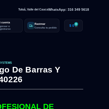
WhatsApp: 316 349 5618
Tuluá, Valle del Cauca
i cuenta
Rastrear
0
$
0
ngresar o
Consulta tu pedido
egistrarse
SYSTEMS
go De Barras Y
40226
FESIONAL DE