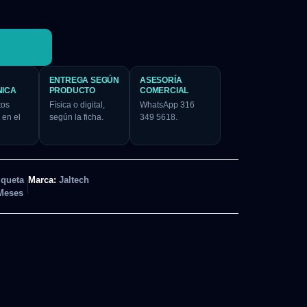
ENTREGA SEGÚN
ASESORÍA
NICA
PRODUCTO
COMERCIAL
tos
Física o digital,
WhatsApp 316
 en el
según la ficha.
349 5618.
iqueta
Marca:
Jaltech
Meses