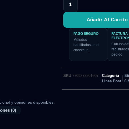
Añadir Al Carrito
PAGO SEGURO
FACTURA
ELECTRÓ
Métodos
Con los da
habilitados en el
registrados
checkout.
pedido.
SKU
7709272801607
Categoría
Et
Linea Post
6 
cional y opiniones disponibles.
ones (0)