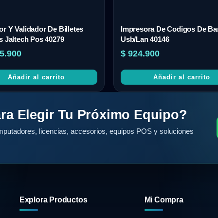
r Y Validador De Billetes
Impresora De Codigos De Ba
s Jaltech Pos 40279
Usb/Lan 40146
5.900
$
924.900
Añadir al carrito
Añadir al carrito
ra Elegir Tu Próximo Equipo?
putadores, licencias, accesorios, equipos POS y soluciones
Explora Productos
Mi Compra