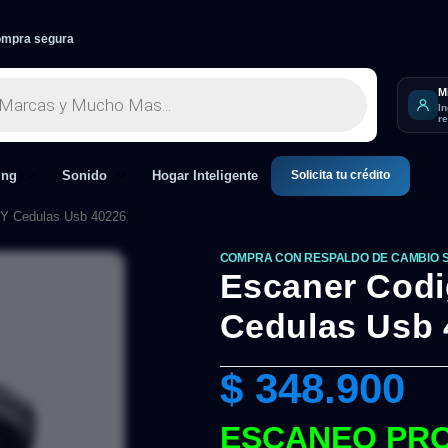
mpra segura
M
I
r
Solicita tu crédito
ing
Sonido
Hogar Inteligente
 Y Cedulas Usb 40226
COMPRA CON RESPALDO DE CAMBIO 
Escaner Codi
Cedulas Usb 
$
348.900
ESCANEO PRO