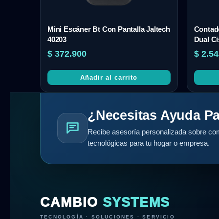
Mini Escáner Bt Con Pantalla Jaltech
Contado
40203
Dual Ci
$
372.900
$
2.54
Añadir al carrito
¿Necesitas Ayuda Pa
Recibe asesoría personalizada sobre com
tecnológicas para tu hogar o empresa.
CAMBIO
SYSTEMS
TECNOLOGÍA · SOLUCIONES · SERVICIO