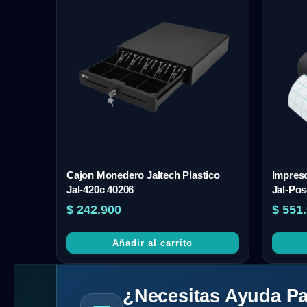
Cajon Monedero Jaltech Plastico
Impreso
Jal-420c 40206
Jal-Pos
$
242.900
$
551.
Añadir al carrito
¿Necesitas Ayuda Pa