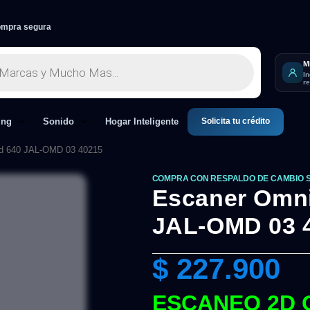
mpra segura
M
I
r
Solicita tu crédito
ing
Sonido
Hogar Inteligente
2d 640 JAL-OMD 03 40215
COMPRA CON RESPALDO DE CAMBIO 
Escaner Omni
JAL-OMD 03 
$
227.900
ESCANEO 2D 