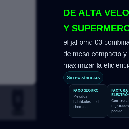
DE ALTA VEL
Y SUPERMER
el jal-omd 03 combina
de mesa compacto y m
maximizar la eficienc
Sin existencias
PAGO SEGURO
FACTURA
ELECTRÓ
Métodos
Con los da
habilitados en el
registrados
checkout.
pedido.