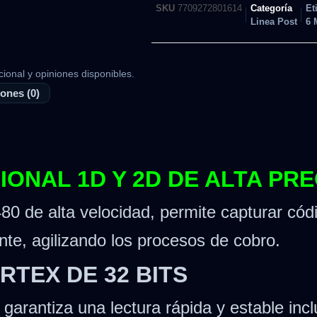
SKU
7709272801614
Categoría
Et
Linea Post
6 
cional y opiniones disponibles.
ones (0)
ONAL 1D Y 2D DE ALTA PRE
0 de alta velocidad, permite capturar códi
te, agilizando los procesos de cobro.
TEX DE 32 BITS
o garantiza una lectura rápida y estable in