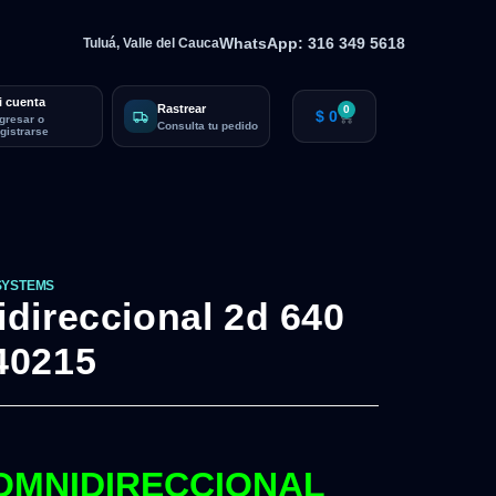
WhatsApp: 316 349 5618
Tuluá, Valle del Cauca
i cuenta
Rastrear
0
$
0
ngresar o
Consulta tu pedido
egistrarse
SYSTEMS
direccional 2d 640
40215
OMNIDIRECCIONAL