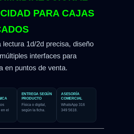
OCIDAD PARA CAJAS
CADOS
 lectura 1d/2d precisa, diseño
últiples interfaces para
ia en puntos de venta.
ENTREGA SEGÚN
ASESORÍA
NICA
PRODUCTO
COMERCIAL
tos
Física o digital,
WhatsApp 316
 en el
según la ficha.
349 5618.