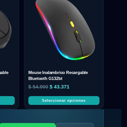
gable
Mouse Inalambrico Recargable
Bluetooth G132bt
$
54.900
$
43.371
Seleccionar opciones