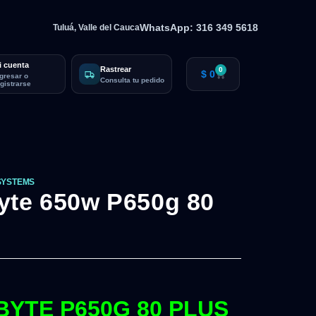
WhatsApp: 316 349 5618
Tuluá, Valle del Cauca
i cuenta
Rastrear
0
$
0
ngresar o
Consulta tu pedido
egistrarse
SYSTEMS
yte 650w P650g 80
BYTE P650G 80 PLUS