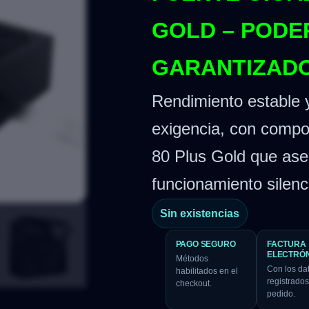
GOLD – PODER
GARANTIZAD
Rendimiento estable y
exigencia, con compon
80 Plus Gold que ase
funcionamiento silenc
Sin existencias
PAGO SEGURO
FACTURA
ELECTRÓ
Métodos
Con los da
habilitados en el
registrados
checkout.
pedido.