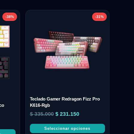
-38%
-31%
Teclado Gamer Redragon Fizz Pro
co
K616-Rgb
$
335.000
$
231.150
Seleccionar opciones
s