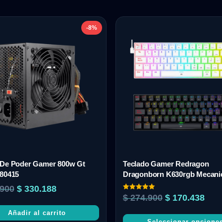
-8%
 De Poder Gamer 800w Gt
Teclado Gamer Redragon
 80415
Dragonborn K630rgb Mecani
900
$
330.188
Valorado
$
274.900
$
170.438
con
5.00
Añadir al carrito
de 5
Seleccionar opcione