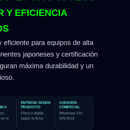
 Y EFICIENCIA
OS
 eficiente para equipos de alta
entes japoneses y certificación
guran máxima durabilidad y un
ioso.
ENTREGA SEGÚN
ASESORÍA
NICA
PRODUCTO
COMERCIAL
tos
Física o digital,
WhatsApp 316
 en el
según la ficha.
349 5618.