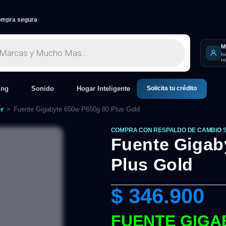
mpra segura
M
I
r
Solicita tu crédito
ing
Sonido
Hogar Inteligente
r
>
Fuente Gigabyte 650w P650g 80 Plus Gold
COMPRA CON RESPALDO DE CAMBIO 
Fuente Gigab
Plus Gold
$
346.900
FUENTE GIGA