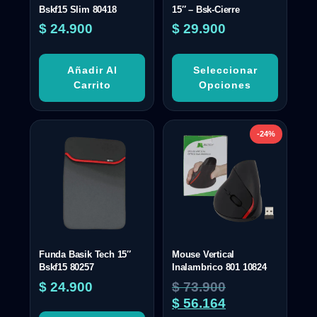
Bskf15 Slim 80418
15″ – Bsk-Cierre
$
24.900
$
29.900
Añadir Al
Seleccionar
Carrito
Opciones
-24%
Funda Basik Tech 15″
Mouse Vertical
Bskf15 80257
Inalambrico 801 10824
$
24.900
$
73.900
$
56.164