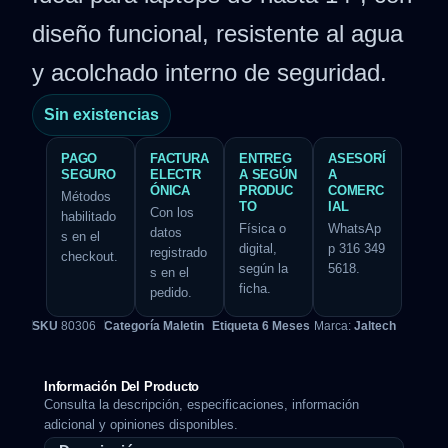
diseño funcional, resistente al agua
y acolchado interno de seguridad.
Sin existencias
PAGO
FACTURA
ENTREG
ASESORÍ
SEGURO
ELECTR
A SEGÚN
A
ÓNICA
PRODUC
COMERC
Métodos
TO
IAL
Con los
habilitado
Física o
WhatsAp
datos
s en el
digital,
p 316 349
registrado
checkout.
según la
5618.
s en el
ficha.
pedido.
SKU
80306
Categoría
Maletin
Etiqueta
6 Meses
Marca:
Jaltech
Información Del Producto
Consulta la descripción, especificaciones, información
adicional y opiniones disponibles.