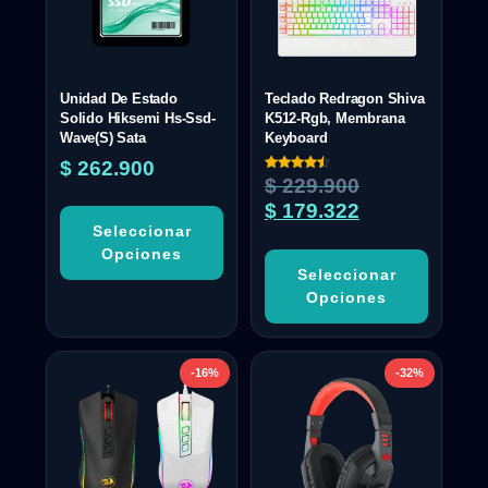
Unidad De Estado
Teclado Redragon Shiva
Solido Hiksemi Hs-Ssd-
K512-Rgb, Membrana
Wave(S) Sata
Keyboard
$
262.900
Valorado
$
229.900
con
4.50
$
179.322
de 5
Seleccionar
Opciones
Seleccionar
Opciones
-16%
-32%