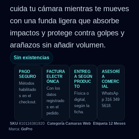
cuida tu cámara mientras te mueves
con una funda ligera que absorbe
impactos y protege contra golpes y
arañazos sin añadir volumen.
Sin existencias
PAGO
FACTURA
ENTREG
ASESORÍ
SEGURO
ELECTR
A SEGÚN
A
ÓNICA
PRODUC
COMERC
Métodos
TO
IAL
Con los
habilitado
Física o
WhatsAp
datos
s en el
digital,
p 316 349
registrado
checkout.
según la
5618.
s en el
ficha.
pedido.
SKU
810116381920
Categoría
Camaras Web
Etiqueta
12 Meses
Marca:
GoPro