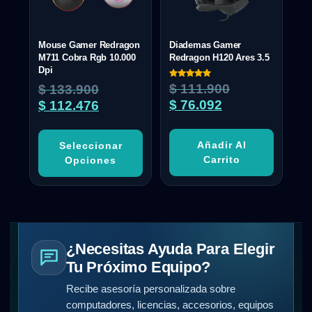
Mouse Gamer Redragon
Diademas Gamer
M711 Cobra Rgb 10.000
Redragon H120 Ares 3.5
Dpi
Valorado
$
111.900
$
133.900
con
5.00
$
76.092
$
112.476
de 5
Añadir Al
Seleccionar
Carrito
Opciones
¿Necesitas Ayuda Para Elegir
Tu Próximo Equipo?
Recibe asesoría personalizada sobre
computadores, licencias, accesorios, equipos