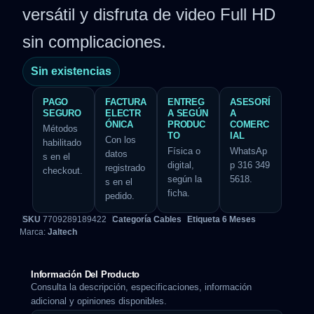
versátil y disfruta de video Full HD
sin complicaciones.
Sin existencias
PAGO
FACTURA
ENTREG
ASESORÍ
SEGURO
ELECTR
A SEGÚN
A
ÓNICA
PRODUC
COMERC
Métodos
TO
IAL
Con los
habilitado
Física o
WhatsAp
datos
s en el
digital,
p 316 349
registrado
checkout.
según la
5618.
s en el
ficha.
pedido.
SKU
7709289189422
Categoría
Cables
Etiqueta
6 Meses
Marca:
Jaltech
Información Del Producto
Consulta la descripción, especificaciones, información
adicional y opiniones disponibles.