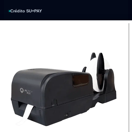
Crédito SU+PAY
Sistecrédito
Compra y paga después
Política de privacidad
Condiciones de envíos
Condiciones de garantía
Compra segura
Factura electrónica
Procesos de pago
Respaldo de cada compra
protegidos
Envíos nacionales
Atención
personalizada
Cobertura sujeta al destino