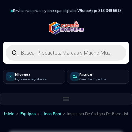
WhatsApp: 316 349 5618
Envíos nacionales y entregas digitales
Mi cuenta
Rastrear
Ingresar o registrarse
Consulta tu pedido
Inicio
>
Equipos
>
Linea Post
>
Impresora De Codigos De Barra Usb/