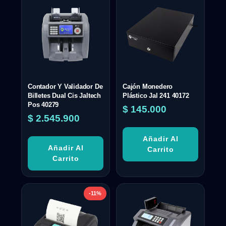
Contador Y Validador De
Cajón Monedero
Billetes Dual Cis Jaltech
Plástico Jal 241 40172
Pos 40279
$
145.000
$
2.545.900
Añadir Al
Añadir Al
Carrito
Carrito
-11%