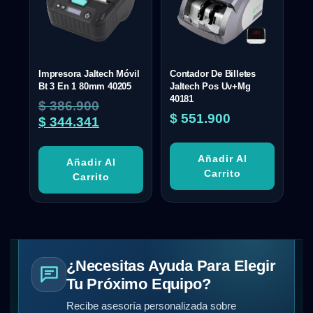
Impresora Jaltech Móvil
Contador De Billetes
Bt 3 En 1 80mm 40205
Jaltech Pos Uv+Mg
40181
$
386.900
$
551.900
$
344.341
Añadir Al
Añadir Al
Carrito
Carrito
¿Necesitas Ayuda Para Elegir
Tu Próximo Equipo?
Recibe asesoría personalizada sobre