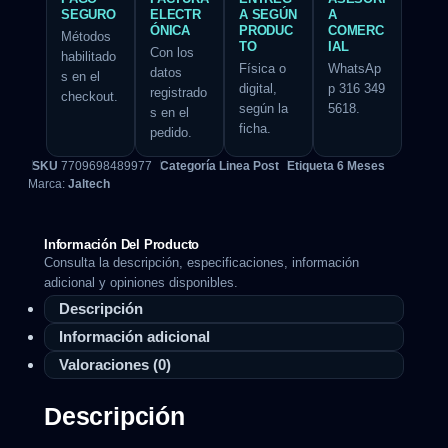
SEGURO
ELECTR
A SEGÚN
A
ÓNICA
PRODUC
COMERC
Métodos
TO
IAL
Con los
habilitado
Física o
WhatsAp
datos
s en el
digital,
p 316 349
registrado
checkout.
según la
5618.
s en el
ficha.
pedido.
SKU
7709698489977
Categoría
Linea Post
Etiqueta
6 Meses
Marca:
Jaltech
Información Del Producto
Consulta la descripción, especificaciones, información
adicional y opiniones disponibles.
Descripción
Información adicional
Valoraciones (0)
Descripción