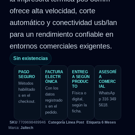
ofrece alta velocidad, corte
automático y conectividad usb/lan
para un rendimiento confiable en
entornos comerciales exigentes.
Sin existencias
PAGO
FACTURA
ENTREG
ASESORÍ
SEGURO
ELECTR
A SEGÚN
A
ÓNICA
PRODUC
COMERC
Métodos
TO
IAL
Con los
habilitado
Física o
WhatsAp
datos
s en el
digital,
p 316 349
registrado
checkout.
según la
5618.
s en el
ficha.
pedido.
SKU
7709698489946
Categoría
Linea Post
Etiqueta
6 Meses
Marca:
Jaltech