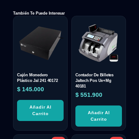
También Te Puede Interesar
Cajón Monedero
Contador De Billetes
Plástico Jal 241 40172
Jaltech Pos Uv+Mg
40181
$
145.000
$
551.900
Añadir Al
Añadir Al
Carrito
Carrito