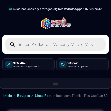
WhatsApp: 316 349 5618
Envíos nacionales y entregas digitales
Mi cuenta
Rastrear
Ingresar o registrarse
Consulta tu pedido
Inicio
>
Equipos
>
Linea Post
>
Impresora Térmica Pos Usb/Lan 80m