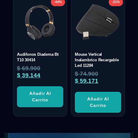
-44%
-21%
Audifonos Diadema Bt
Mouse Vertical
T10 30414
Inalambrico Recargable
Led 11284
$
69.900
$
74.900
$
39.144
$
59.171
Añadir Al
Añadir Al
Carrito
Carrito