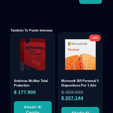
También Te Puede Interesar
-44%
Antivirus McAfee Total
Microsoft 365 Personal 5
Protection
Dispositivos Por 1 Año
$
177.900
$
369.900
$
207.144
Añadir Al
Carrito
Añadir Al