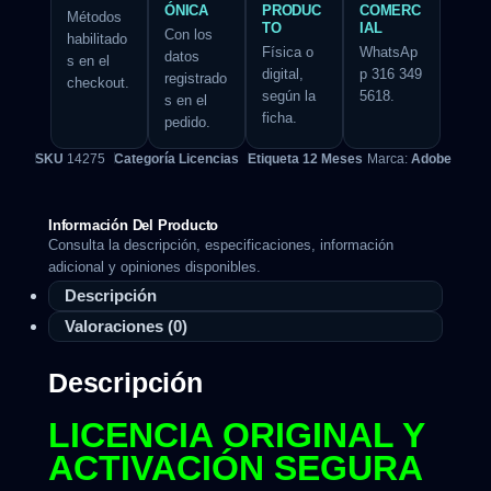
ÓNICA
PRODUC
COMERC
Métodos
TO
IAL
Con los
habilitado
Física o
WhatsAp
datos
s en el
digital,
p 316 349
registrado
checkout.
según la
5618.
s en el
ficha.
pedido.
SKU
14275
Categoría
Licencias
Etiqueta
12 Meses
Marca:
Adobe
Información Del Producto
Consulta la descripción, especificaciones, información
adicional y opiniones disponibles.
Descripción
Valoraciones (0)
Descripción
LICENCIA ORIGINAL Y
ACTIVACIÓN SEGURA