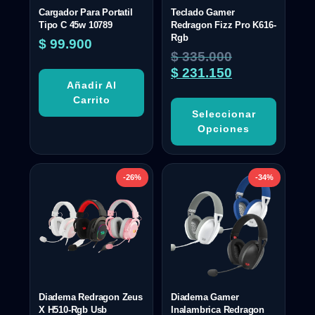
Cargador Para Portatil
Teclado Gamer
Tipo C 45w 10789
Redragon Fizz Pro K616-
Rgb
$
99.900
$
335.000
$
231.150
Añadir Al
Carrito
Seleccionar
Opciones
-26%
-34%
Diadema Redragon Zeus
Diadema Gamer
X H510-Rgb Usb
Inalambrica Redragon