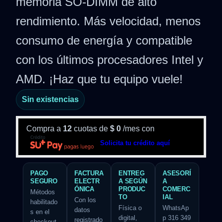
memoria SO-DIMM de alto
rendimiento. Más velocidad, menos
consumo de energía y compatible
con los últimos procesadores Intel y
AMD. ¡Haz que tu equipo vuele!
Sin existencias
Compra a
12
cuotas de
$
0
/mes con
Solicita tu crédito aquí
PAGO
FACTURA
ENTREG
ASESORÍ
SEGURO
ELECTR
A SEGÚN
A
ÓNICA
PRODUC
COMERC
Métodos
TO
IAL
Con los
habilitado
Física o
WhatsAp
datos
s en el
digital,
p 316 349
registrado
checkout.