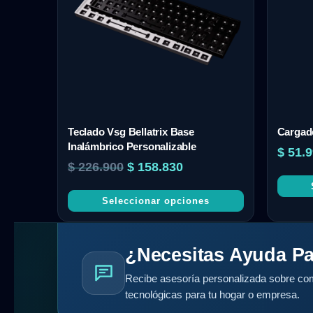
Teclado Vsg Bellatrix Base
Cargad
Inalámbrico Personalizable
$
51.9
$
226.900
$
158.830
Seleccionar opciones
¿Necesitas Ayuda Pa
Recibe asesoría personalizada sobre com
tecnológicas para tu hogar o empresa.