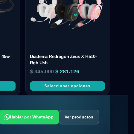
C 45w
Diadema Redragon Zeus X H510-
Rgb Usb
$
345.000
$
281.126
Seleccionar opciones
Hablar por WhatsApp
Ver productos