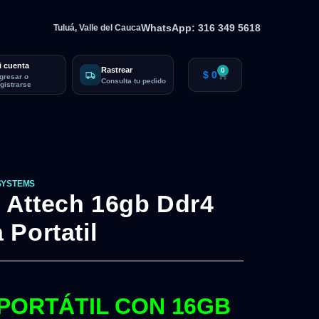
WhatsApp: 316 349 5618
Tuluá, Valle del Cauca
i cuenta
Rastrear
0
$
0
ngresar o
Consulta tu pedido
egistrarse
SYSTEMS
Attech 16gb Ddr4
Portatil
 PORTÁTIL CON 16GB