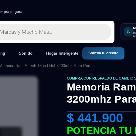
mpra segura
M
I
r
Solicita tu crédito
ing
Sonido
Hogar Inteligente
Memoria Ram Attech 16gb Ddr4 3200mhz Para Portatil
COMPRA CON RESPALDO DE CAMBIO 
Memoria Ram 
3200mhz Para 
$
441.900
POTENCIA TU