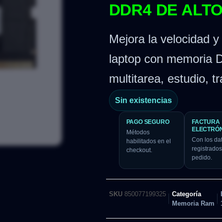
DDR4 DE ALT
Mejora la velocidad y
laptop con memoria 
multitarea, estudio, t
Sin existencias
PAGO SEGURO
FACTURA
ELECTRÓ
Métodos
Con los da
habilitados en el
registrados
checkout.
pedido.
SKU
850077199325
Categoría
Memoria Ram