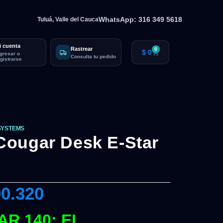
WhatsApp: 316 349 5618
Tuluá, Valle del Cauca
i cuenta
Rastrear
0
$
0
ngresar o
Consulta tu pedido
egistrarse
SYSTEMS
ougar Desk E-Star
0.320
R 140: EL