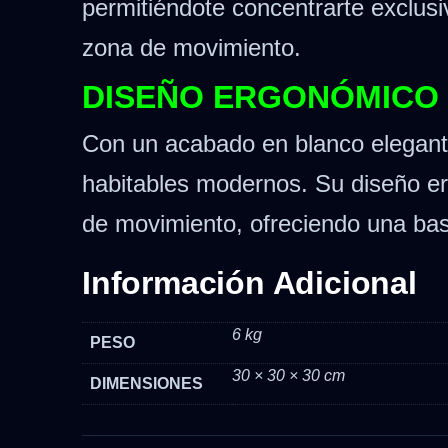
permitiéndote concentrarte exclusi
zona de movimiento.
DISEÑO ERGONÓMICO 
Con un acabado en blanco elegante
habitables modernos.
Su diseño er
de movimiento, ofreciendo una base
Información Adicional
6 kg
PESO
30 × 30 × 30 cm
DIMENSIONES