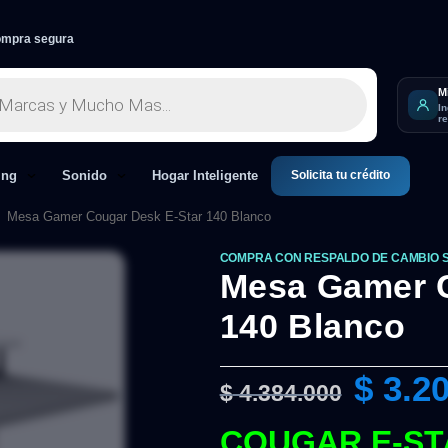
mpra segura
M
I
r
Solicita tu crédito
ing
Sonido
Hogar Inteligente
>
Mesa Gamer Cougar Desk E-Star 140 Blanco
COMPRA CON RESPALDO DE CAMBIO 
Mesa Gamer C
140 Blanco
$
3.20
$
4.384.000
COUGAR E-STA