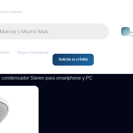
mpra segura
M
I
r
onido
Hogar Inteligente
Solicita tu crédito
e condensador Steren para smartphone y PC