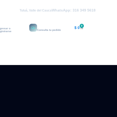
WhatsApp: 316 349 5618
Tuluá, Valle del Cauca
i cuenta
Rastrear
0
$
0
ngresar o
Consulta tu pedido
egistrarse