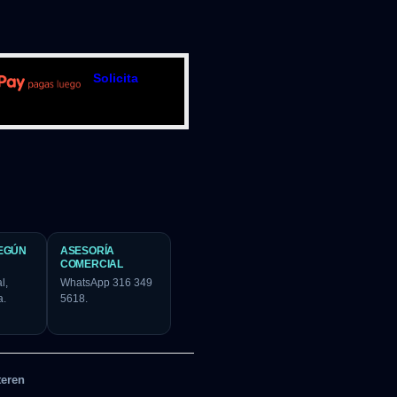
Solicita
EGÚN
ASESORÍA
COMERCIAL
l,
WhatsApp 316 349
a.
5618.
teren