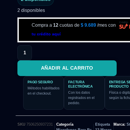
2 disponibles
Compra a
12
cuotas de
$
9.689
/mes con
tu crédito aquí
AÑADIR AL CARRITO
PAGO SEGURO
FACTURA
ENTREGA S
ELECTRÓNICA
PRODUCTO
Métodos habilitados
Con los datos
Física o digita
en el checkout.
registrados en el
según la fich
pedido.
SKU
7506250937231
Categoría
Etiqueta
Marca:
S
Microfonos Para Pc
12 Meses