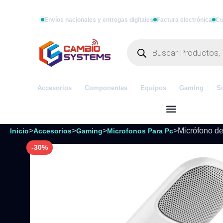
Envíos nacionales y entregas digitales
Factura electrónica
Co
Accesorios
Componentes
Equipos
Gaming
S
>
>
>
>
Micrófono d
Inicio
Accesorios
Gaming
Microfonos Para Pc
-30%