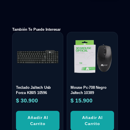
También Te Puede Interesar
Teclado Jaltech Usb
Mouse Pc-708 Negro
Forza KB05 10596
Jaltech 10389
$
30.900
$
15.900
Añadir Al
Añadir Al
Carrito
Carrito