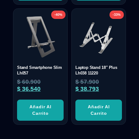
-40%
-33%
Stand Smartphone Slim
Laptop Stand 18″ Plus
Lh057
Lh038 11220
$
60.900
$
57.900
$
36.540
$
38.793
Añadir Al
Añadir Al
Carrito
Carrito