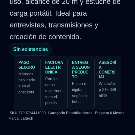
uso, alcance de 20 m y estuche de
carga portátil. Ideal para
entrevistas, transmisiones y
creación de contenido.
Sin existencias
PAGO
FACTURA
ENTREG
ASESORÍ
SEGURO
ELECTR
A SEGÚN
A
ÓNICA
PRODUC
COMERC
Métodos
TO
IAL
Con los
habilitado
Física o
WhatsAp
datos
s en el
digital,
p 316 349
registrado
checkout.
según la
5618.
s en el
ficha.
pedido.
SKU
7709724441030
Categoría
Estabilizadores
Etiqueta
6 Meses
Marca:
Jaltech