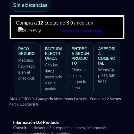
Sin existencias
Compra a
12
cuotas de
$
0
/mes con
Solicita tu crédito aquí
PAGO
FACTURA
ENTREG
ASESORÍ
SEGURO
ELECTR
A SEGÚN
A
ÓNICA
PRODUC
COMERC
Métodos
TO
IAL
Con los
habilitado
Física o
WhatsAp
datos
s en el
digital,
p 316 349
registrado
checkout.
según la
5618.
s en el
ficha.
pedido.
SKU
YETIORB
Categoría
Microfonos Para Pc
Etiqueta
12 Meses
Marca:
Logitech G
Información Del Producto
Consulta la descripción, especificaciones, información
adicional y opiniones disponibles.