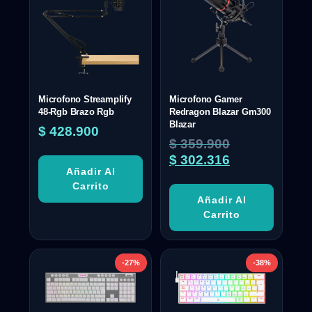
Microfono Streamplify
Microfono Gamer
48-Rgb Brazo Rgb
Redragon Blazar Gm300
Blazar
$
428.900
$
359.900
$
302.316
Añadir Al
Carrito
Añadir Al
Carrito
-27%
-38%