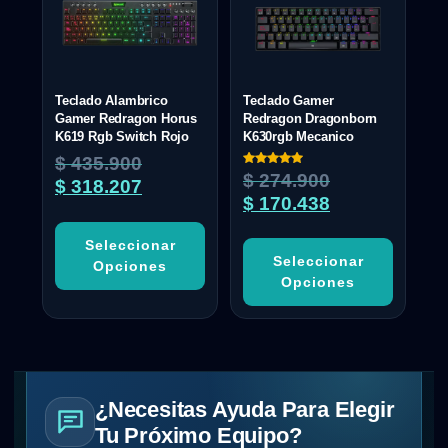
Teclado Alambrico
Teclado Gamer
Gamer Redragon Horus
Redragon Dragonborn
K619 Rgb Switch Rojo
K630rgb Mecanico
$
435.900
Valorado
$
274.900
$
318.207
con
5.00
$
170.438
de 5
Seleccionar
Seleccionar
Opciones
Opciones
¿Necesitas Ayuda Para Elegir
Tu Próximo Equipo?