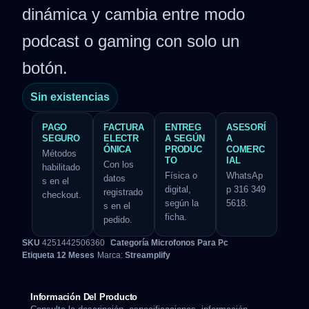
dinámica y cambia entre modo
podcast o gaming con solo un
botón.
Sin existencias
PAGO
FACTURA
ENTREG
ASESORÍ
SEGURO
ELECTR
A SEGÚN
A
ÓNICA
PRODUC
COMERC
Métodos
TO
IAL
Con los
habilitado
Física o
WhatsAp
datos
s en el
digital,
p 316 349
registrado
checkout.
según la
5618.
s en el
ficha.
pedido.
SKU
4251442506360
Categoría
Microfonos Para Pc
Etiqueta
12 Meses
Marca:
Streamplify
Información Del Producto