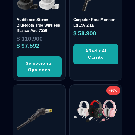
Audifonos Steren
Cargador Para Monitor
Bluetooth True Wireless
Lg 19v 2.1a
Blanco Aud-7550
$
58.900
$
110.900
$
97.592
Añadir Al
Carrito
Seleccionar
Opciones
-26%