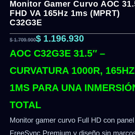
Monitor Gamer Curvo AOC 31.
FHD VA 165Hz 1ms (MPRT)
C32G3E
$
1.196.930
$
1.709.900
AOC C32G3E 31.5″ –
CURVATURA 1000R, 165HZ
1MS PARA UNA INMERSIÓ
TOTAL
Monitor gamer curvo Full HD con panel
FreeSync Premium y diseño sin marco