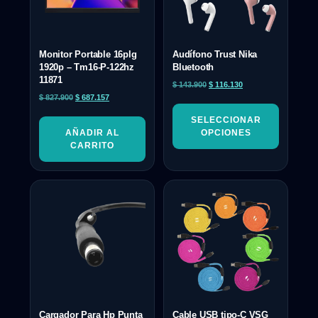
Monitor Portable 16plg
Audífono Trust Nika
1920p – Tm16-P-122hz
Bluetooth
11871
$
143.900
$
116.130
$
827.900
$
687.157
SELECCIONAR
AÑADIR AL
OPCIONES
CARRITO
Cargador Para Hp Punta
Cable USB tipo-C VSG