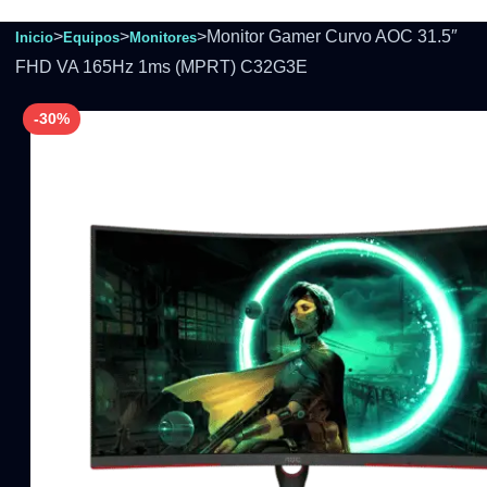
>
>
>
Monitor Gamer Curvo AOC 31.5″
Inicio
Equipos
Monitores
FHD VA 165Hz 1ms (MPRT) C32G3E
-30%