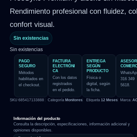
Rendimiento profesional con fluidez, co
confort visual.
Sin existencias
Sin existencias
PAGO
FACTURA
ENTREGA
ASESOR
SEGURO
ELECTRÓNI
SEGÚN
COMERC
CA
PRODUCTO
Métodos
WhatsAp
Con los datos
Física o
habilitados en
316 349
registrados
digital, según
el checkout.
5618.
en el pedido.
la ficha.
SKU
685417133888
Categoría
Monitores
Etiqueta
12 Meses
Marca:
A
Información del producto
Consulta la descripción, especificaciones, información adicional y
opiniones disponibles.