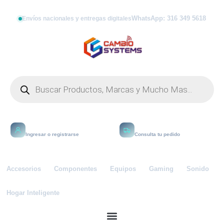
WhatsApp: 316 349 5618
Envíos nacionales y entregas digitales
Mi cuenta
Rastrear
Ingresar o registrarse
Consulta tu pedido
Accesorios
Componentes
Equipos
Gaming
Sonido
Hogar Inteligente