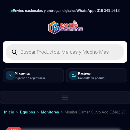
WhatsApp: 316 349 5618
Envíos nacionales y entregas digitales
Mi cuenta
Rastrear
Ingresar o registrarse
Consulta tu pedido
Inicio
>
Equipos
>
Monitores
>
Monitor Gamer Curvo Aoc C24g2 23.8 f