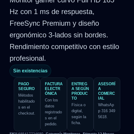
Hz con 1 ms de respuesta,
FreeSync Premium y diseño
ergonómico 3-lados sin bordes.
Rendimiento competitivo con estilo
profesional.
Sin existencias
PAGO
FACTURA
ENTREG
ASESORÍ
SEGURO
ELECTR
A SEGÚN
A
ÓNICA
PRODUC
COMERC
Métodos
TO
IAL
Con los
habilitado
Física o
WhatsAp
datos
s en el
digital,
p 316 349
registrado
checkout.
según la
5618.
s en el
ficha.
pedido.