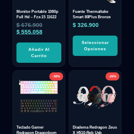
Monitor Portable 1080p
Fuente Thermaltake
Full Hd – Fzx-15 11622
Smart 80Plus Bronze
$
676.900
$
326.900
$
555.058
Seleccionar
Opciones
Añadir Al
Carrito
-38%
-26%
Teclado Gamer
Diadema Redragon Zeus
Redragon Dragonborn
X H510-Rgb Usb