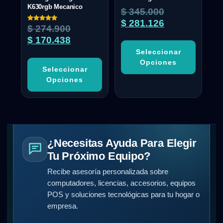
K630rgb Mecanico
$
345.000
$
281.126
Valorado
$
274.900
con
5.00
$
170.438
de 5
Seleccionar
Opciones
Seleccionar
Opciones
¿Necesitas Ayuda Para Elegir
Tu Próximo Equipo?
Recibe asesoría personalizada sobre
computadores, licencias, accesorios, equipos
POS y soluciones tecnológicas para tu hogar o
empresa.