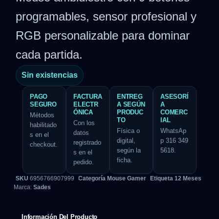
programables, sensor profesional y
RGB personalizable para dominar
cada partida.
Sin existencias
PAGO
FACTURA
ENTREG
ASESORÍ
SEGURO
ELECTR
A SEGÚN
A
ÓNICA
PRODUC
COMERC
Métodos
TO
IAL
Con los
habilitado
Física o
WhatsAp
datos
s en el
digital,
p 316 349
registrado
checkout.
según la
5618.
s en el
ficha.
pedido.
SKU
6956766907999
Categoría
Mouse Gamer
Etiqueta
12 Meses
Marca:
Sades
Información Del Producto