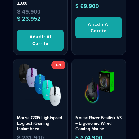
11680
$
69.900
$
49.900
$
23.952
Añadir Al
Carrito
Añadir Al
Carrito
-12%
Mouse G305 Lightspeed
Mouse Razer Basilisk V3
Logitech Gaming
– Ergonomic Wired
Inalambrico
Gaming Mouse
$
231.900
$
374.900