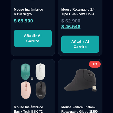
Mouse Inalámbrico
Mouse Recargable 2.4
M190 Negro
Tipo C Jal- 5dw 11524
$
69.900
$
62.900
$
46.546
Añadir Al
Carrito
Añadir Al
Carrito
-17%
Mouse Inalámbrico
Mouse Vertical Inalam.
Basik Tech BSK-T2
Recargable Globe 11290