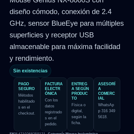
diseño cómodo, conexión de 2.4
GHz, sensor BlueEye para múltiples
superficies y receptor USB
almacenable para máxima facilidad
y rendimiento.
Sin existencias
PAGO
FACTURA
ENTREG
ASESORÍ
SEGURO
ELECTR
A SEGÚN
A
ÓNICA
PRODUC
COMERC
Métodos
TO
IAL
Con los
habilitado
Física o
WhatsAp
datos
s en el
digital,
p 316 349
registrado
checkout.
según la
5618.
s en el
ficha.
pedido.