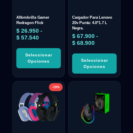
Alfombrilla Gamer
Cargador Para Lenovo
Redragon Flick
20v Punta: 4.0*1.7 L
Negra.
$
26.950
-
$
67.900
-
$
57.540
$
68.900
Seleccionar
Seleccionar
Opciones
Opciones
-19%