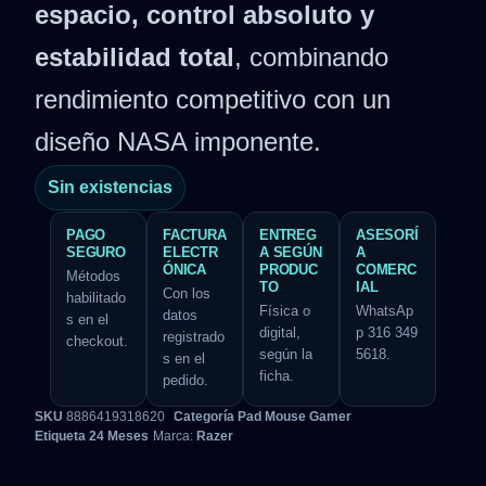
espacio, control absoluto y
estabilidad total
, combinando
rendimiento competitivo con un
diseño NASA imponente.
Sin existencias
PAGO
FACTURA
ENTREG
ASESORÍ
SEGURO
ELECTR
A SEGÚN
A
ÓNICA
PRODUC
COMERC
Métodos
TO
IAL
Con los
habilitado
Física o
WhatsAp
datos
s en el
digital,
p 316 349
registrado
checkout.
según la
5618.
s en el
ficha.
pedido.
SKU
8886419318620
Categoría
Pad Mouse Gamer
Etiqueta
24 Meses
Marca:
Razer