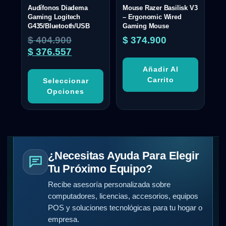
Audífonos Diadema
Mouse Razer Basilisk V3
Gaming Logitech
– Ergonomic Wired
G435/Bluetooth/USB
Gaming Mouse
$
404.900
$
374.900
$
376.557
Añadir Al
Carrito
Seleccionar
Opciones
¿Necesitas Ayuda Para Elegir
Tu Próximo Equipo?
Recibe asesoría personalizada sobre
computadores, licencias, accesorios, equipos
POS y soluciones tecnológicas para tu hogar o
empresa.