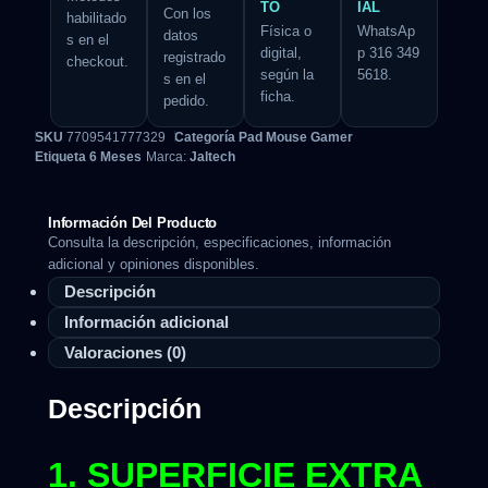
TO
IAL
Con los
habilitado
Física o
WhatsAp
datos
s en el
digital,
p 316 349
registrado
checkout.
según la
5618.
s en el
ficha.
pedido.
SKU
7709541777329
Categoría
Pad Mouse Gamer
Etiqueta
6 Meses
Marca:
Jaltech
Información Del Producto
Consulta la descripción, especificaciones, información
adicional y opiniones disponibles.
Descripción
Información adicional
Valoraciones (0)
Descripción
1. SUPERFICIE EXTRA