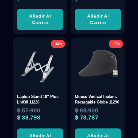
Añadir Al
Añadir Al
Carrito
Carrito
-33%
-17%
Laptop Stand 18″ Plus
Mouse Vertical Inalam.
Lh038 11220
Recargable Globe 11290
$
57.900
$
88.900
$
38.793
$
73.787
Añadir Al
Añadir Al