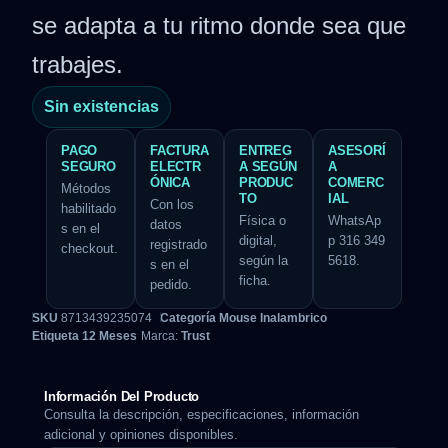
se adapta a tu ritmo donde sea que
trabajes.
Sin existencias
PAGO
FACTURA
ENTREG
ASESORÍ
SEGURO
ELECTR
A SEGÚN
A
ÓNICA
PRODUC
COMERC
Métodos
TO
IAL
Con los
habilitado
Física o
WhatsAp
datos
s en el
digital,
p 316 349
registrado
checkout.
según la
5618.
s en el
ficha.
pedido.
SKU
8713439235074
Categoría
Mouse Inalambrico
Etiqueta
12 Meses
Marca:
Trust
Información Del Producto
Consulta la descripción, especificaciones, información
adicional y opiniones disponibles.