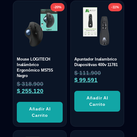
-20%
-11%
Mouse LOGITECH
Apuntador Inalambrico
Inalámbrico
Diapositivas 400v 11781
Ergonómico M575S
$
111.900
Negro
$
99.591
$
318.900
$
255.120
Añadir Al
Carrito
Añadir Al
Carrito