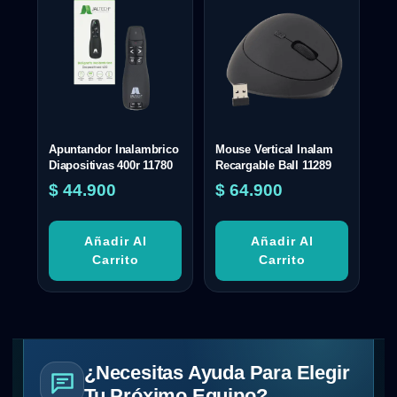
Apuntandor Inalambrico
Mouse Vertical Inalam
Diapositivas 400r 11780
Recargable Ball 11289
$
44.900
$
64.900
Añadir Al
Añadir Al
Carrito
Carrito
¿Necesitas Ayuda Para Elegir
Tu Próximo Equipo?